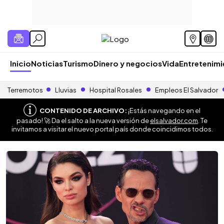
Inicio
Noticias
Turismo
Dinero y negocios
Vida
Entretenim
Terremotos
Lluvias
Hospital Rosales
Empleos El Salvador
CONTENIDO DE ARCHIVO:
¡Estás navegando en el
pasado! 🚀 Da el salto a la nueva versión de
elsalvador.com
. Te
invitamos a visitar el nuevo portal país donde coincidimos todos.