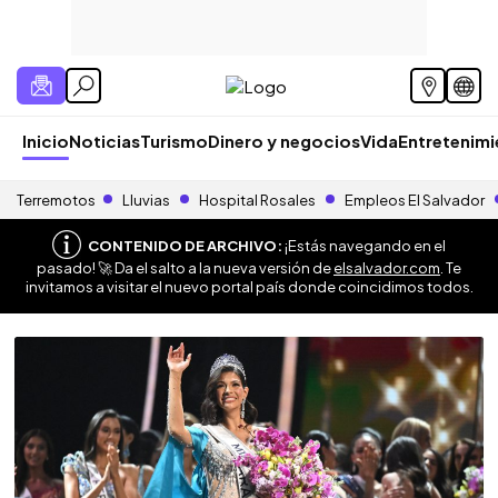
Inicio
Noticias
Turismo
Dinero y negocios
Vida
Entretenim
Terremotos
Lluvias
Hospital Rosales
Empleos El Salvador
CONTENIDO DE ARCHIVO:
¡Estás navegando en el
pasado! 🚀 Da el salto a la nueva versión de
elsalvador.com
. Te
invitamos a visitar el nuevo portal país donde coincidimos todos.