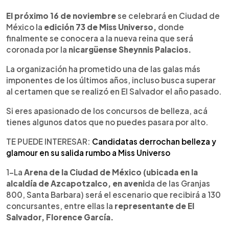
0:00
►
Escuchar artículo
El próximo 16 de noviembre
se celebrará en Ciudad de
México la
edición 73 de Miss Universo,
donde
finalmente se conocera a la nueva reina que será
coronada por la
nicargüense Sheynnis Palacios.
La organización ha prometido una de las galas más
imponentes de los últimos años, incluso busca superar
al certamen que se realizó en El Salvador el año pasado.
Si eres apasionado de los concursos de belleza, acá
tienes algunos datos que no puedes pasara por alto.
TE PUEDE INTERESAR:
Candidatas derrochan belleza y
glamour en su salida rumbo a Miss Universo
1-La
Arena de la Ciudad de México (ubicada en la
alcaldía de Azcapotzalco, en aveni
da de las Granjas
800, Santa Barbara) será el escenario que recibirá a 130
concursantes, entre ellas la
representante de El
Salvador, Florence García.