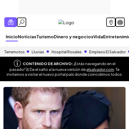
Inicio
Noticias
Turismo
Dinero y negocios
Vida
Entretenim
Terremotos
Lluvias
Hospital Rosales
Empleos El Salvador
CONTENIDO DE ARCHIVO:
¡Estás navegando en el
pasado! 🚀 Da el salto a la nueva versión de
elsalvador.com
. Te
invitamos a visitar el nuevo portal país donde coincidimos todos.