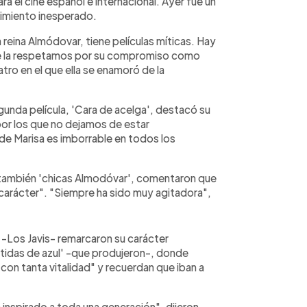
a el cine español e internacional. Ayer fue un
lecimiento inesperado.
 reina Almódovar, tiene películas míticas. Hay
que la respetamos por su compromiso como
tro en el que ella se enamoró de la
segunda película, 'Cara de acelga', destacó su
por los que no dejamos de estar
 Marisa es imborrable en todos los
 también 'chicas Almodóvar', comentaron que
carácter". "Siempre ha sido muy agitadora",
i -Los Javis- remarcaron su carácter
stidas de azul' -que produjeron-, donde
con tanta vitalidad" y recuerdan que iban a
 inspirado a toda una generación", dijeron.