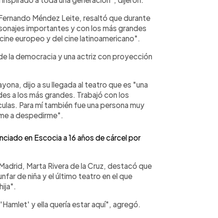
 Fernando Méndez Leite, resaltó que durante
sonajes importantes y con los más grandes
 cine europeo y del cine latinoamericano".
 de la democracia y una actriz con proyección
ayona, dijo a su llegada al teatro que es "una
des a los más grandes. Trabajó con los
ulas. Para mí también fue una persona muy
rme a despedirme".
nciado en Escocia a 16 años de cárcel por
Madrid, Marta Rivera de la Cruz, destacó que
nfar de niña y el último teatro en el que
ija".
'Hamlet' y ella quería estar aquí", agregó.