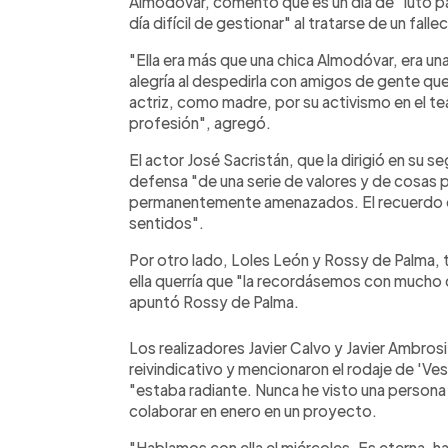
Almódovar, comentó que es un día de "luto par
día difícil de gestionar" al tratarse de un fal
"Ella era más que una chica Almodóvar, era una
alegría al despedirla con amigos de gente 
actriz, como madre, por su activismo en el tea
profesión", agregó.
El actor José Sacristán, que la dirigió en su 
defensa "de una serie de valores y de cosas 
permanentemente amenazados. El recuerdo de
sentidos".
Por otro lado, Loles León y Rossy de Palma,
ella querría que "la recordásemos con mucho 
apuntó Rossy de Palma.
Los realizadores Javier Calvo y Javier Ambros
reivindicativo y mencionaron el rodaje de 'Ve
"estaba radiante. Nunca he visto una persona 
colaborar en enero en un proyecto.
"Hablamos con ella el miércoles. Es eterna, ha