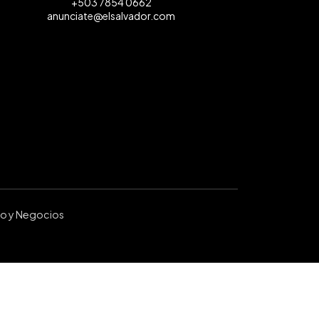
+503 7854 0662
anunciate@elsalvador.com
ro y Negocios