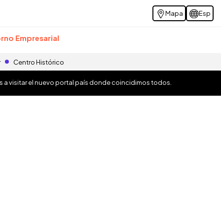
Mapa
Esp
rno Empresarial
r
Centro Histórico
os a visitar el nuevo portal país donde coincidimos todos.