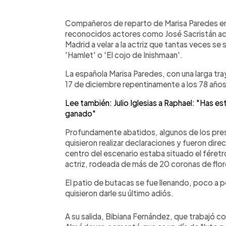
0:00
Facebook
Twitter
►
Escuchar artículo
Compañeros de reparto de Marisa Paredes en
reconocidos actores como José Sacristán acu
Madrid a velar a la actriz que tantas veces se
'Hamlet' o 'El cojo de Inishmaan'.
La española Marisa Paredes, con una larga tray
17 de diciembre repentinamente a los 78 año
Lee también: Julio Iglesias a Raphael: "Has e
ganado"
Profundamente abatidos, algunos de los pre
quisieron realizar declaraciones y fueron direct
centro del escenario estaba situado el féretr
actriz, rodeada de más de 20 coronas de flor
El patio de butacas se fue llenando, poco a 
quisieron darle su último adiós.
A su salida, Bibiana Fernández, que trabajó c