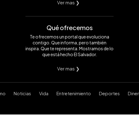
Ver mas ❯
Qué ofrecemos
Te ofrecemos un portal que evoluciona
contigo. Que informa, pero también
inspira. Que te representa. Mostramos de lo
que está hecho El Salvador.
Ver mas ❯
smo
Noticias
Vida
Entretenimiento
Deportes
Dine