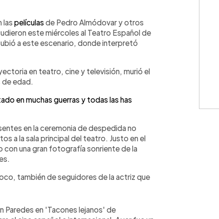
WhatsApp
Copiar link
 las
películas
de Pedro Almódovar y otros
dieron este miércoles al Teatro Español de
 subió a este escenario, donde interpretó
ectoria en teatro, cine y televisión, murió el
s de edad.
stado en muchas guerras y todas las has
sentes en la ceremonia de despedida no
os a la sala principal del teatro. Justo en el
o con una gran fotografía sonriente de la
es.
poco, también de seguidores de la actriz que
on Paredes en 'Tacones lejanos' de