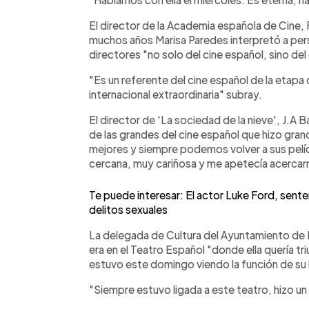
El director de la Academia española de Cine,
muchos años Marisa Paredes interpretó a per
directores "no solo del cine español, sino del
"Es un referente del cine español de la etapa
internacional extraordinaria" subray.
El director de 'La sociedad de la nieve', J.A B
de las grandes del cine español que hizo gran
mejores y siempre podemos volver a sus pelíc
cercana, muy cariñosa y me apetecía acerca
Te puede interesar: El actor Luke Ford, sente
delitos sexuales
La delegada de Cultura del Ayuntamiento de 
era en el Teatro Español "donde ella quería triu
estuvo este domingo viendo la función de su h
"Siempre estuvo ligada a este teatro, hizo un 