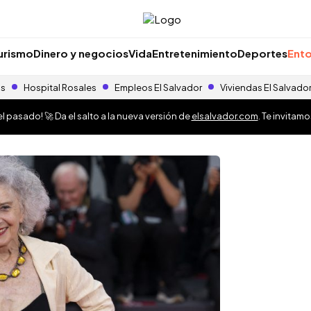
urismo
Dinero y negocios
Vida
Entretenimiento
Deportes
Ento
as
Hospital Rosales
Empleos El Salvador
Viviendas El Salvado
 pasado! 🚀 Da el salto a la nueva versión de
elsalvador.com
. Te invitam