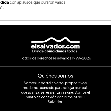
dida
con aplausos que duraron varios
e".
Todos los derechos reservados 1999-2026
Quiénes somos
Somos un portal abierto, propositivo y
moderno, pensado para reflejar a un país
que avanza, se reinventa y se une. Somos el
punto de conexión con lo mejor de El
Salvador.