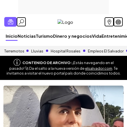
Inicio
Noticias
Turismo
Dinero y negocios
Vida
Entretenim
Terremotos
Lluvias
Hospital Rosales
Empleos El Salvador
CONTENIDO DE ARCHIVO:
¡Estás navegando en el
pasado! 🚀 Da el salto a la nueva versión de
elsalvador.com
. Te
invitamos a visitar el nuevo portal país donde coincidimos todos.