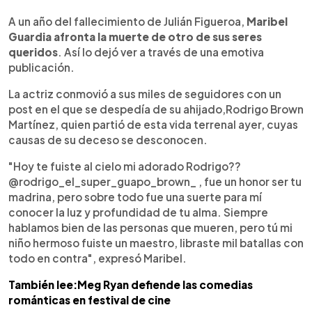
0:00
►
Escuchar artículo
A un año del fallecimiento de Julián Figueroa,
Maribel
Guardia
afronta la muerte de otro de sus seres
queridos
. Así lo dejó ver a través de una emotiva
publicación.
La actriz conmovió a sus miles de seguidores con un
post en el que se despedía de su ahijado,Rodrigo Brown
Martínez, quien partió de esta vida terrenal ayer, cuyas
causas de su deceso se desconocen.
"Hoy te fuiste al cielo mi adorado Rodrigo??
@rodrigo_el_super_guapo_brown_ , fue un honor ser tu
madrina, pero sobre todo fue una suerte para mí
conocer la luz y profundidad de tu alma. Siempre
hablamos bien de las personas que mueren, pero tú mi
niño hermoso fuiste un maestro, libraste mil batallas con
todo en contra", expresó Maribel.
También lee:Meg Ryan defiende las comedias
románticas en festival de cine