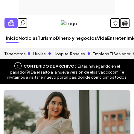
Inicio
Noticias
Turismo
Dinero y negocios
Vida
Entretenim
Terremotos
Lluvias
Hospital Rosales
Empleos El Salvador
CONTENIDO DE ARCHIVO:
¡Estás navegando en el
pasado! 🚀 Da el salto a la nueva versión de
elsalvador.com
. Te
invitamos a visitar el nuevo portal país donde coincidimos todos.