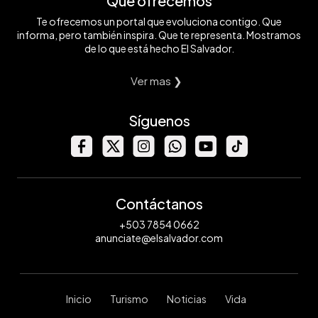
Qué ofrecemos
Te ofrecemos un portal que evoluciona contigo. Que
informa, pero también inspira. Que te representa. Mostramos
de lo que está hecho El Salvador.
Ver mas ❯
Síguenos
Contáctanos
+503 7854 0662
anunciate@elsalvador.com
Inicio
Turismo
Noticias
Vida