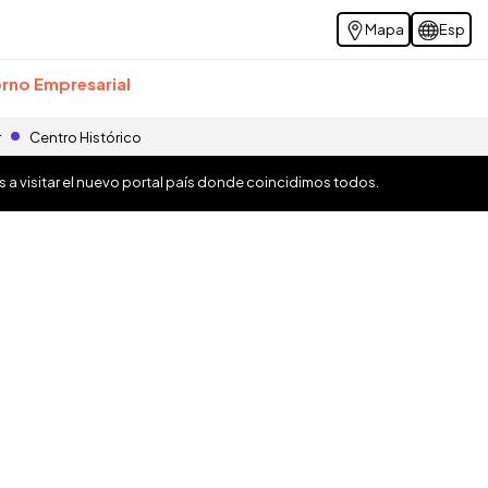
Mapa
Esp
rno Empresarial
r
Centro Histórico
os a visitar el nuevo portal país donde coincidimos todos.