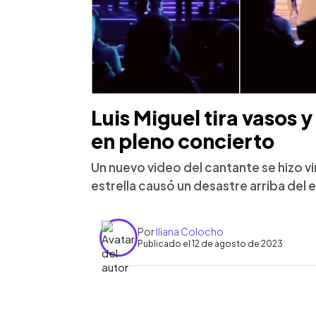
Luis Miguel tira vasos 
en pleno concierto
Un nuevo video del cantante se hizo vir
estrella causó un desastre arriba del 
Por
Iliana Colocho
Publicado el 12 de agosto de 2023
0:00