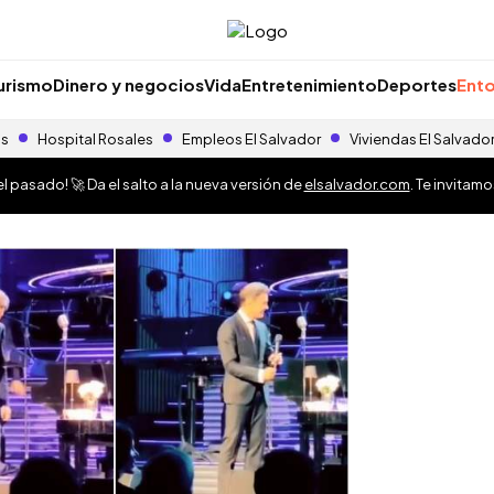
urismo
Dinero y negocios
Vida
Entretenimiento
Deportes
Ento
as
Hospital Rosales
Empleos El Salvador
Viviendas El Salvado
 pasado! 🚀 Da el salto a la nueva versión de
elsalvador.com
. Te invitam