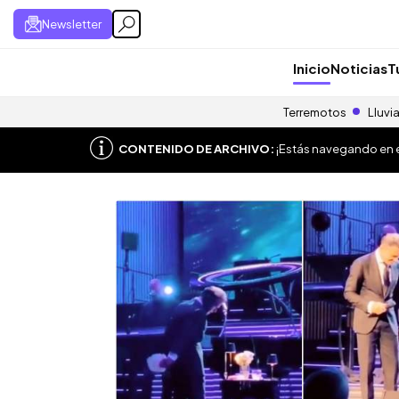
Newsletter
Inicio
Noticias
T
Terremotos
Lluvi
CONTENIDO DE ARCHIVO:
¡Estás navegando en el