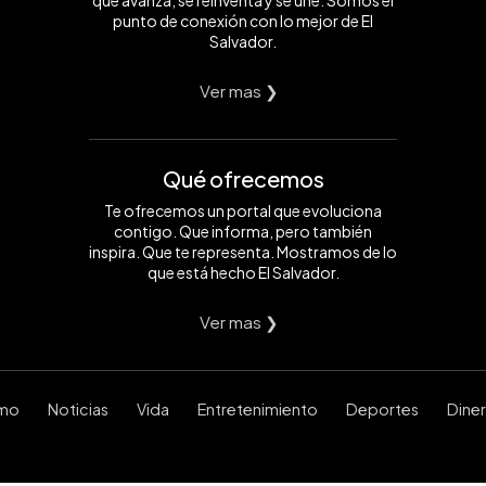
punto de conexión con lo mejor de El
Salvador.
Ver mas ❯
Qué ofrecemos
Te ofrecemos un portal que evoluciona
contigo. Que informa, pero también
inspira. Que te representa. Mostramos de lo
que está hecho El Salvador.
Ver mas ❯
smo
Noticias
Vida
Entretenimiento
Deportes
Dine