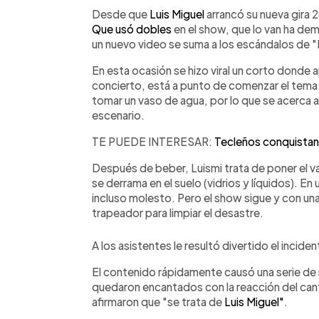
Facebook
Twitter
►
Escuchar artículo
Desde que
Luis Miguel
arrancó su nueva gira 2
Que usó dobles
en el show, que lo van ha de
un nuevo video se suma a los escándalos de "E
En esta ocasión se hizo viral un corto donde 
concierto, está a punto de comenzar el tem
tomar un vaso de agua, por lo que se acerca 
escenario.
TE PUEDE INTERESAR:
Tecleños conquistan 
Después de beber, Luismi trata de poner el va
se derrama en el suelo (vidrios y líquidos). E
incluso molesto. Pero el show sigue y con una 
trapeador para limpiar el desastre.
A los asistentes le resultó divertido el incid
El contenido rápidamente causó una serie de 
quedaron encantados con la reacción del ca
afirmaron que "se trata de
Luis Miguel"
.