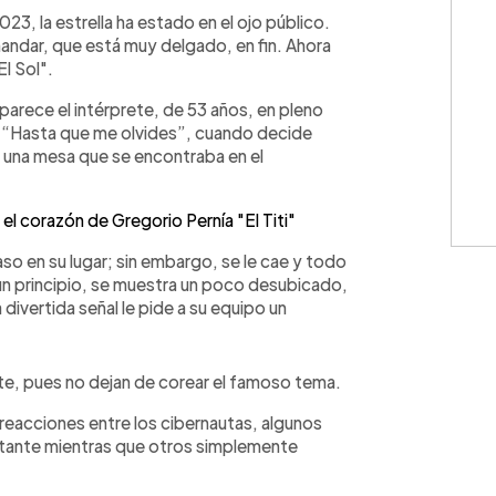
WhatsApp
Copiar link
023, la estrella ha estado en el ojo público.
mandar, que está muy delgado, en fin. Ahora
l Sol".
aparece el intérprete, de 53 años, en pleno
a “Hasta que me olvides”, cuando decide
a una mesa que se encontraba en el
el corazón de Gregorio Pernía "El Titi"
so en su lugar; sin embargo, se le cae y todo
n un principio, se muestra un poco desubicado,
divertida señal le pide a su equipo un
ente, pues no dejan de corear el famoso tema.
reacciones entre los cibernautas, algunos
ntante mientras que otros simplemente