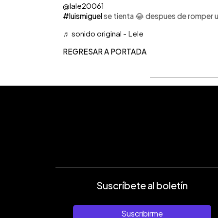
@lale20061
#luismiguel
se tienta 😂 despues de romper u
♬ sonido original - Lele
REGRESAR A PORTADA
Suscríbete al boletín
Suscribirme