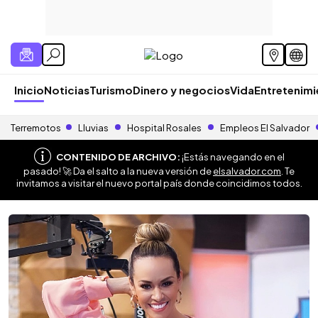
Inicio
Noticias
Turismo
Dinero y negocios
Vida
Entretenim
Terremotos
Lluvias
Hospital Rosales
Empleos El Salvador
CONTENIDO DE ARCHIVO:
¡Estás navegando en el
pasado! 🚀 Da el salto a la nueva versión de
elsalvador.com
. Te
invitamos a visitar el nuevo portal país donde coincidimos todos.