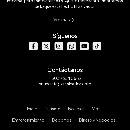
informa, pero también inspira. Que te representa. Mostramos
de lo que está hecho El Salvador.
Ver mas ❯
Síguenos
Contáctanos
+503 7854 0662
anunciate@elsalvador.com
Inicio
Turismo
Noticias
Vida
Entretenimiento
Deportes
Dinero y Negocios