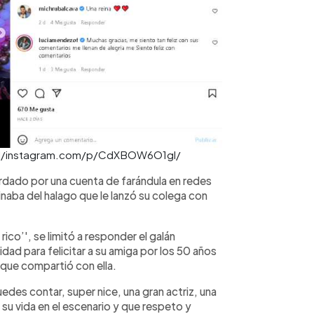
rcial/instagram.com/p/CdXBOW6O1gl/
rdado por una cuenta de farándula en redes
naba del halago que le lanzó su colega con
ico’', se limitó a responder el galán
ad para felicitar a su amiga por los 50 años
que compartió con ella.
edes contar, super nice, una gran actriz, una
su vida en el escenario y que respeto y