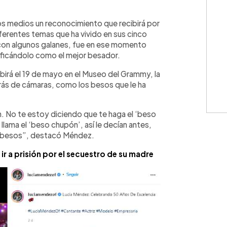
WhatsApp
Copiar link
os medios un reconocimiento que recibirá por
erentes temas que ha vivido en sus cinco
 con algunos galanes, fue en ese momento
ificándolo como el mejor besador.
birá el 19 de mayo en el Museo del Grammy, la
rás de cámaras, como los besos que le ha
n. No te estoy diciendo que te haga el ‘beso
llama el ‘beso chupón’, así le decían antes,
 besos”, destacó Méndez.
 ir a prisión por el secuestro de su madre