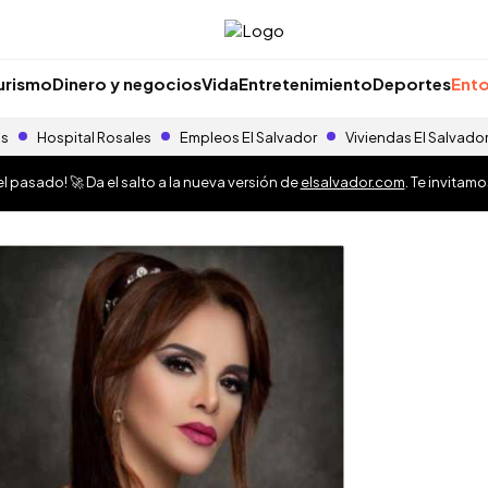
urismo
Dinero y negocios
Vida
Entretenimiento
Deportes
Ento
as
Hospital Rosales
Empleos El Salvador
Viviendas El Salvado
 pasado! 🚀 Da el salto a la nueva versión de
elsalvador.com
. Te invitam