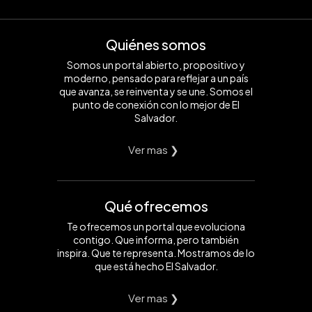
Quiénes somos
Somos un portal abierto, propositivo y
moderno, pensado para reflejar a un país
que avanza, se reinventa y se une. Somos el
punto de conexión con lo mejor de El
Salvador.
Ver mas ❯
Qué ofrecemos
Te ofrecemos un portal que evoluciona
contigo. Que informa, pero también
inspira. Que te representa. Mostramos de lo
que está hecho El Salvador.
Ver mas ❯