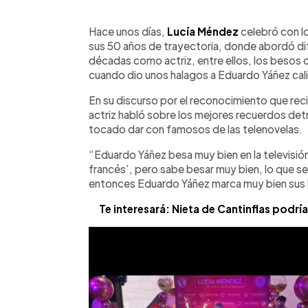
0:00
Facebook
Twitter
►
Escuchar artículo
Hace unos días,
Lucía Méndez
celebró con l
sus 50 años de trayectoria, donde abordó dif
décadas como actriz, entre ellos, los besos
cuando dio unos halagos a Eduardo Yáñez cal
En su discurso por el reconocimiento que reci
actriz habló sobre los mejores recuerdos det
tocado dar con famosos de las telenovelas.
“Eduardo Yáñez besa muy bien en la televisió
francés’, pero sabe besar muy bien, lo que se 
entonces Eduardo Yáñez marca muy bien sus
Te interesará: Nieta de Cantinflas podría