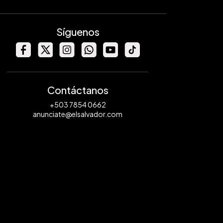
Síguenos
Contáctanos
+503 7854 0662
anunciate@elsalvador.com