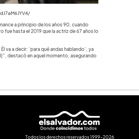
CdJ7aM6JYV4/
mance a principio de los años 90, cuando
 fue hasta el 2019 que la actriz de 67 años lo
Él va a decir: ‘para qué andas hablando’, ya
nal)”, destacó en aquel momento, asegurando
Todos los derechos reservados 1999-2026