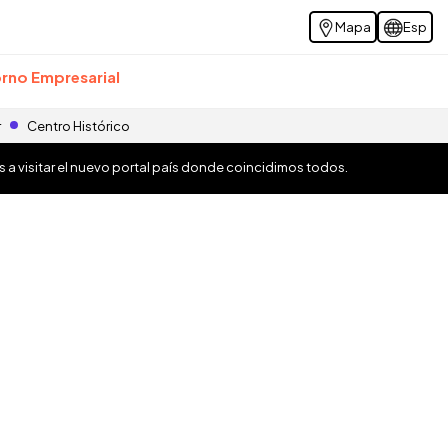
Mapa
Esp
rno Empresarial
r
Centro Histórico
os a visitar el nuevo portal país donde coincidimos todos.