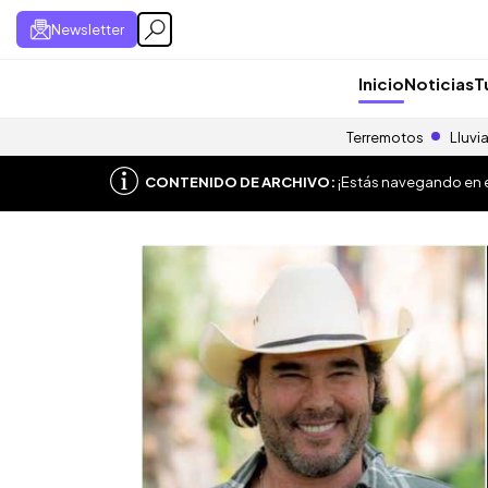
Newsletter
Inicio
Noticias
T
Terremotos
Lluvi
CONTENIDO DE ARCHIVO:
¡Estás navegando en el