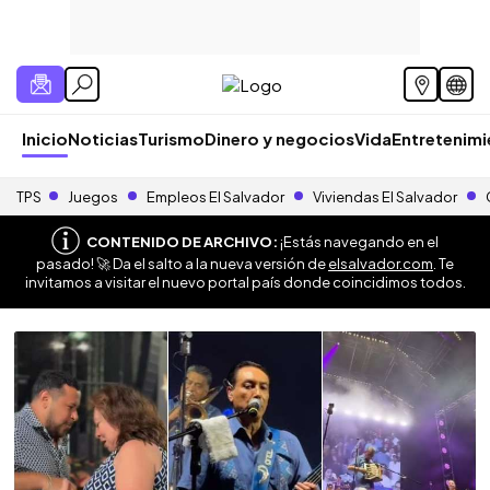
Inicio
Noticias
Turismo
Dinero y negocios
Vida
Entretenim
TPS
Juegos
Empleos El Salvador
Viviendas El Salvador
CONTENIDO DE ARCHIVO:
¡Estás navegando en el
pasado! 🚀 Da el salto a la nueva versión de
elsalvador.com
. Te
invitamos a visitar el nuevo portal país donde coincidimos todos.