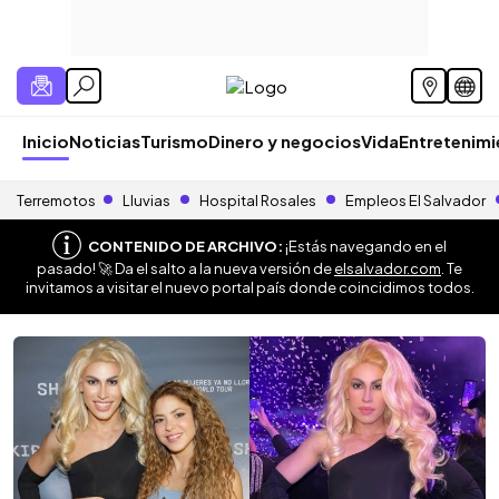
Inicio
Noticias
Turismo
Dinero y negocios
Vida
Entretenim
Terremotos
Lluvias
Hospital Rosales
Empleos El Salvador
CONTENIDO DE ARCHIVO:
¡Estás navegando en el
pasado! 🚀 Da el salto a la nueva versión de
elsalvador.com
. Te
invitamos a visitar el nuevo portal país donde coincidimos todos.