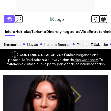
Inicio
Noticias
Turismo
Dinero y negocios
Vida
Entretenim
Terremotos
Lluvias
Hospital Rosales
Empleos El Salvador
CONTENIDO DE ARCHIVO:
¡Estás navegando en el
pasado! 🚀 Da el salto a la nueva versión de
elsalvador.com
. Te
invitamos a visitar el nuevo portal país donde coincidimos todos.