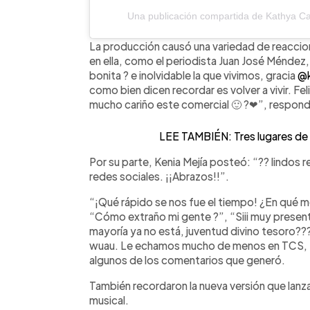
Una publicación compartida de Kathya C
La producción causó una variedad de reaccio
en ella, como el periodista Juan José Méndez
bonita ? e inolvidable la que vivimos, gracia
@k
como bien dicen recordar es volver a vivir. F
mucho cariño este comercial 🙂 ?❤”, respond
LEE TAMBIÉN: Tres lugares de 
Por su parte, Kenia Mejía posteó: “?? lindos
redes sociales. ¡¡Abrazos!!”.
“¡Qué rápido se nos fue el tiempo! ¿En qué m
“Cómo extraño mi gente ?”, “Siii muy presen
mayoría ya no está, juventud divino tesoro??
wuau. Le echamos mucho de menos en TCS, 
algunos de los comentarios que generó.
También recordaron la nueva versión que lanz
musical.