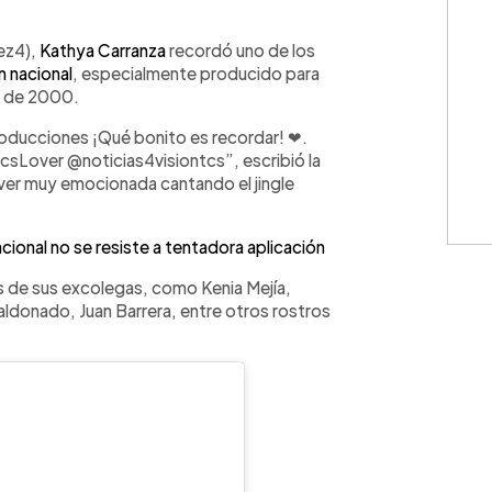
WhatsApp
Copiar link
ez4),
Kathya Carranza
recordó uno de los
n nacional
, especialmente producido para
os de 2000.
roducciones ¡Qué bonito es recordar! ❤.
ver @noticias4visiontcs”, escribió la
 ver muy emocionada cantando el jingle
ional no se resiste a tentadora aplicación
s de sus excolegas, como Kenia Mejía,
Maldonado, Juan Barrera, entre otros rostros