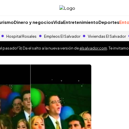
urismo
Dinero y negocios
Vida
Entretenimiento
Deportes
Ento
Hospital Rosales
Empleos El Salvador
Viviendas El Salvador
 pasado! 🚀 Da el salto a la nueva versión de
elsalvador.com
. Te invitam