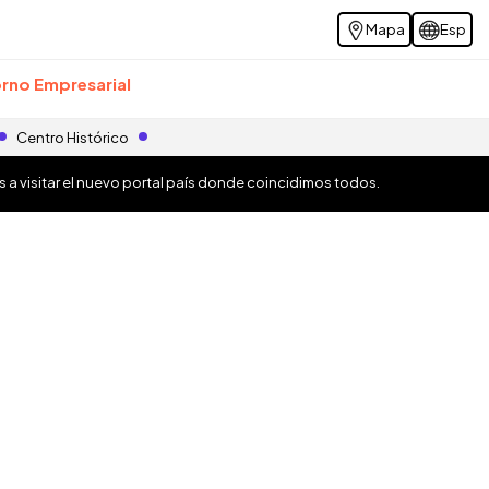
Mapa
Esp
rno Empresarial
Centro Histórico
os a visitar el nuevo portal país donde coincidimos todos.