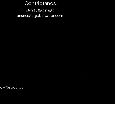
Contáctanos
+503 7854 0662
anunciate@elsalvador.com
ro y Negocios