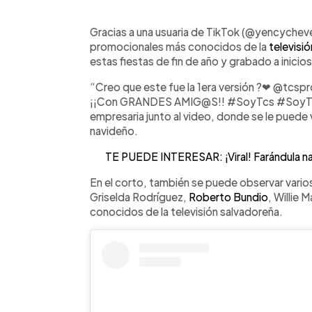
0:00
Facebook
Twitter
►
Escuchar artículo
Gracias a una usuaria de TikTok (@yencychev
promocionales más conocidos de la
televisió
estas fiestas de fin de año y grabado a inici
“Creo que este fue la 1era versión ?❤ @tcsp
¡¡Con GRANDES AMIG@S!! #SoyTcs #SoyTcsLo
empresaria junto al video, donde se le puede
navideño.
TE PUEDE INTERESAR: ¡Viral! Farándula nac
En el corto, también se puede observar vario
Griselda Rodríguez,
Roberto Bundio
, Willie 
conocidos de la televisión salvadoreña.