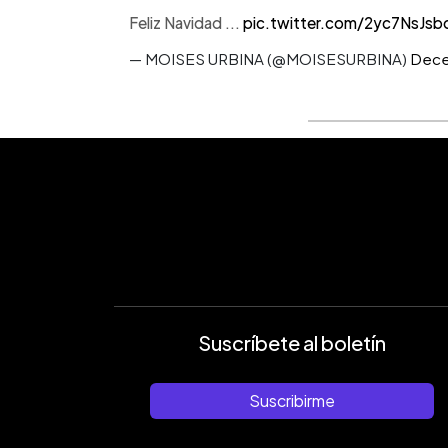
Feliz Navidad ...
pic.twitter.com/2yc7NsJsb
— MOISES URBINA (@MOISESURBINA)
Dece
Suscríbete al boletín
Suscribirme