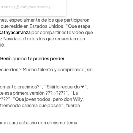
arranza (@kathyacarranza)
nes, especialmente de los que participaron
, que reside en Estados Unidos. “Que etapa
athyacarranza
por compartir este video que
eliz Navidad a todos los que recuerdan con
ió.
Berlín que no te puedes perder
 recuerdos ? Mucho talento y compromiso, sin
omento crecimos?”, “Siiiiii lo recuerdo ❤”,
te esa primera versión ???✨????”, “La
????”, “Que joven todos, pero don Willy,
tremendo carisma que posee”, fueron
aron para este año con el mismo tema