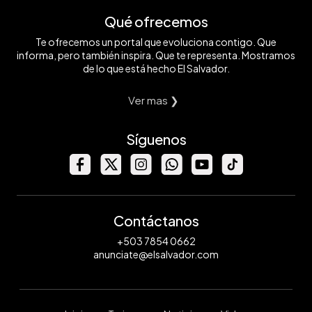
Qué ofrecemos
Te ofrecemos un portal que evoluciona contigo. Que
informa, pero también inspira. Que te representa. Mostramos
de lo que está hecho El Salvador.
Ver mas ❯
Síguenos
Contáctanos
+503 7854 0662
anunciate@elsalvador.com