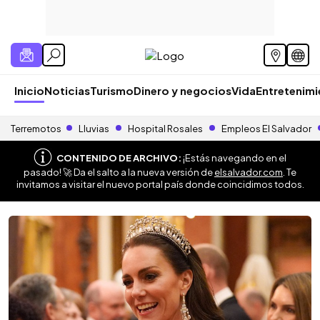
Inicio
Noticias
Turismo
Dinero y negocios
Vida
Entretenim
Terremotos
Lluvias
Hospital Rosales
Empleos El Salvador
CONTENIDO DE ARCHIVO:
¡Estás navegando en el
pasado! 🚀 Da el salto a la nueva versión de
elsalvador.com
. Te
invitamos a visitar el nuevo portal país donde coincidimos todos.