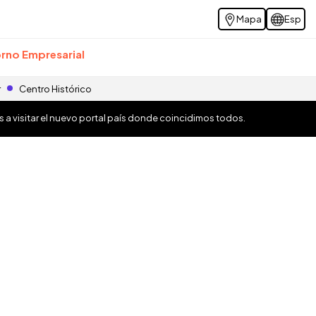
Mapa
Esp
rno Empresarial
r
Centro Histórico
os a visitar el nuevo portal país donde coincidimos todos.