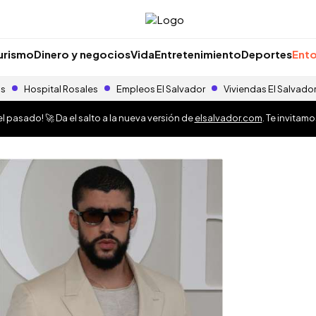
urismo
Dinero y negocios
Vida
Entretenimiento
Deportes
Ento
as
Hospital Rosales
Empleos El Salvador
Viviendas El Salvado
 pasado! 🚀 Da el salto a la nueva versión de
elsalvador.com
. Te invitam