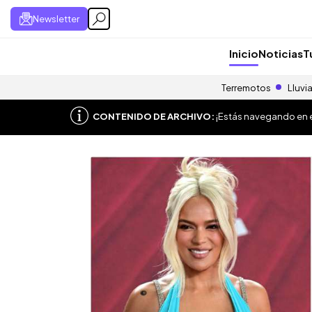
Newsletter
Inicio
Noticias
T
Terremotos
Lluvi
CONTENIDO DE ARCHIVO:
¡Estás navegando en el