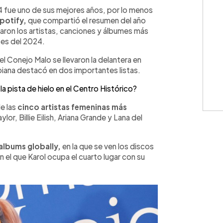
WhatsApp
Copiar link
 fue uno de sus mejores años, por lo menos
Spotify,
que compartió el resumen del año
laron los artistas, canciones y álbumes más
es del 2024.
l Conejo Malo se llevaron la delantera en
mbiana destacó en dos importantes listas.
a pista de hielo en el Centro Histórico?
e las
cinco artistas femeninas más
ylor, Billie Eilish, Ariana Grande y Lana del
albums globally,
en la que se ven los discos
n el que
Karol ocupa el cuarto lugar con su