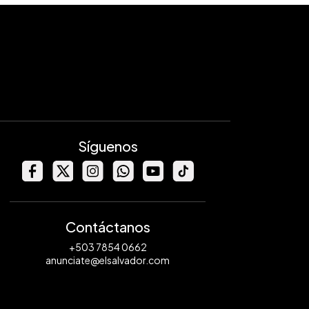
Síguenos
Contáctanos
+503 7854 0662
anunciate@elsalvador.com