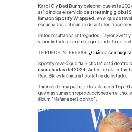
Facebook
Twitter
►
Escuchar artículo
Karol G y Bad Bunny
celebran que este 2024
así lo indica el servicio de
streaming global 
llamado
Spotify Wrapped,
en el que se reve
escuchados del mundo durante los doce mes
En los resultados entregados, Taylor Swift y e
varios listados; sin embargo, la artista colo
TE PUEDE INTERESAR:
¿Cuándo se inaugura l
Spotify reveló que "la Bichota" está dentro d
escuchadas del 2024
. Antes de ella están Ta
Rey. Ella es la única artista latina del listado.
También forma parte de lista llamada
Top 10 
que más sumaron reproducciones en el año, e
álbum "Mañana será bonito".