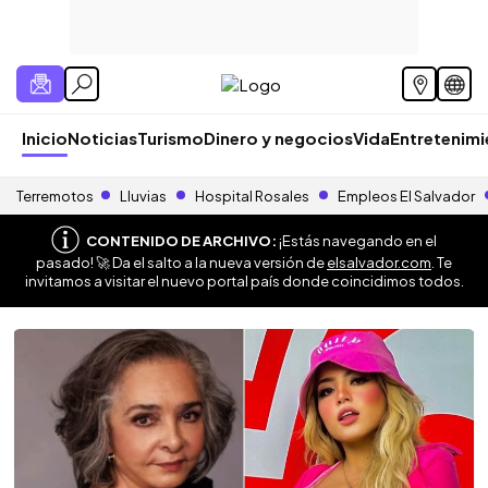
Inicio
Noticias
Turismo
Dinero y negocios
Vida
Entretenim
Terremotos
Lluvias
Hospital Rosales
Empleos El Salvador
CONTENIDO DE ARCHIVO:
¡Estás navegando en el
pasado! 🚀 Da el salto a la nueva versión de
elsalvador.com
. Te
invitamos a visitar el nuevo portal país donde coincidimos todos.