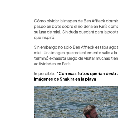
0:00
Facebook
Twitter
►
Escuchar artículo
Cómo olvidar la imagen de Ben Affleck dormid
paseo en bote sobre el río Sena en París com
su luna de miel. Sin duda quedará para la po
que inspiró.
Sin embargo no solo Ben Affleck estaba agota
miel. Una imagen que recientemente salió a la
terminó exhausta luego de visitar muchas tien
actividades en París.
Imperdible:
“Con esas fotos querían destru
imágenes de Shakira en la playa