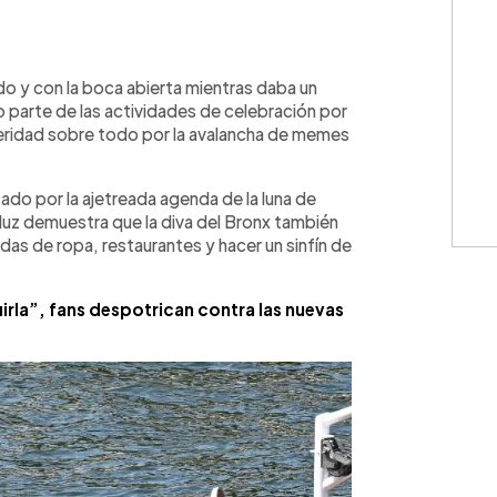
WhatsApp
Copiar link
o y con la boca abierta mientras daba un
o parte de las actividades de celebración por
steridad sobre todo por la avalancha de memes
do por la ajetreada agenda de la luna de
 luz demuestra que la diva del Bronx también
das de ropa, restaurantes y hacer un sinfín de
irla”, fans despotrican contra las nuevas