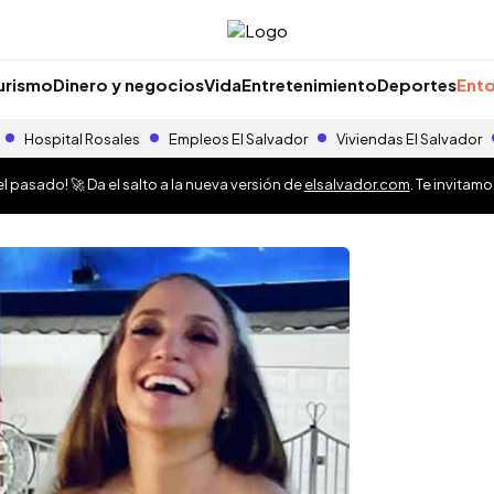
urismo
Dinero y negocios
Vida
Entretenimiento
Deportes
Ento
Hospital Rosales
Empleos El Salvador
Viviendas El Salvador
 pasado! 🚀 Da el salto a la nueva versión de
elsalvador.com
. Te invitam