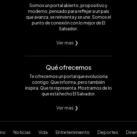
Somos un portal abierto, propositivo y
moderno, pensado para reflejar a un país
que avanza, se reinventa y se une. Somos el
punto de conexión con lo mejor de El
Salvador.
Ver mas ❯
Qué ofrecemos
Te ofrecemos un portal que evoluciona
contigo. Que informa, pero también
inspira. Que te representa. Mostramos de lo
que está hecho El Salvador.
Ver mas ❯
smo
Noticias
Vida
Entretenimiento
Deportes
Dine