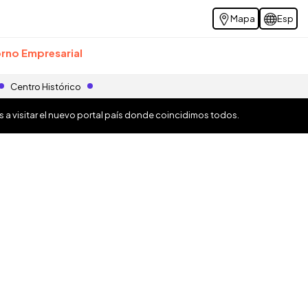
Mapa
Esp
rno Empresarial
Centro Histórico
os a visitar el nuevo portal país donde coincidimos todos.