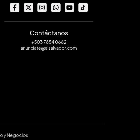
Contáctanos
+503 7854 0662
anunciate@elsalvador.com
ro y Negocios