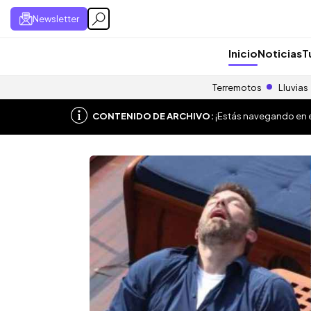
Newsletter
Inicio
Noticias
T
Terremotos
Lluvias
CONTENIDO DE ARCHIVO:
¡Estás navegando en el