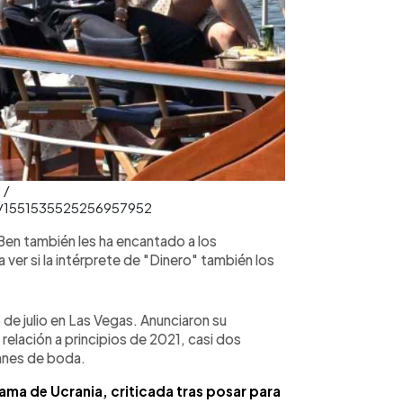
 /
s/1551535525256957952
Ben también les ha encantado a los
 ver si la intérprete de "Dinero" también los
de julio en Las Vegas. Anunciaron su
relación a principios de 2021, casi dos
anes de boda.
ama de Ucrania, criticada tras posar para