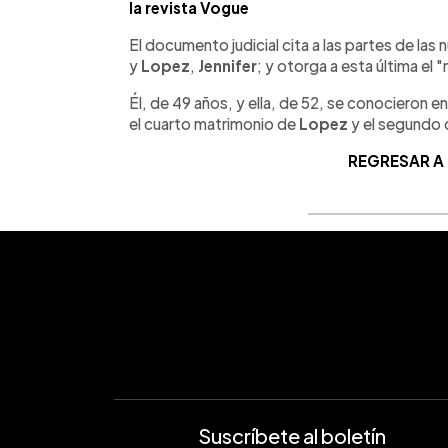
la revista Vogue
El documento judicial cita a las partes de la
y
Lopez
,
Jennifer
; y otorga a esta última el
Él, de 49 años, y ella, de 52, se conocieron en
el cuarto matrimonio de
Lopez
y el segundo 
REGRESAR A
Suscríbete al boletín