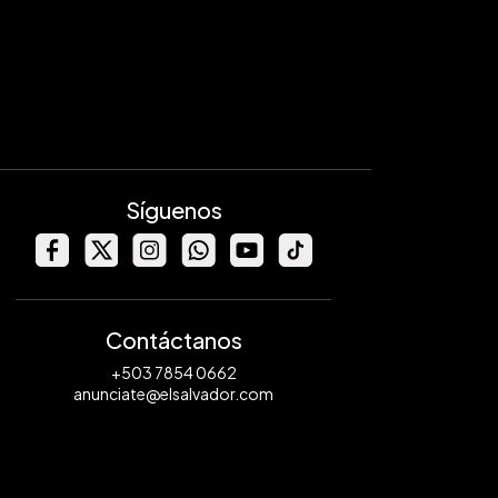
Síguenos
Contáctanos
+503 7854 0662
anunciate@elsalvador.com