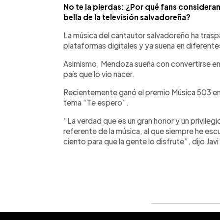
No te la pierdas: ¿Por qué fans consideran
bella de la televisión salvadoreña?
La música del cantautor salvadoreño ha trasp
plataformas digitales y ya suena en diferentes
Asimismo, Mendoza sueña con convertirse en u
país que lo vio nacer.
Recientemente ganó el premio Música 503 en 
tema “Te espero”.
“La verdad que es un gran honor y un privilegi
referente de la música, al que siempre he es
ciento para que la gente lo disfrute”, dijo Jav