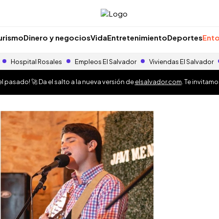
urismo
Dinero y negocios
Vida
Entretenimiento
Deportes
Ento
Hospital Rosales
Empleos El Salvador
Viviendas El Salvador
 pasado! 🚀 Da el salto a la nueva versión de
elsalvador.com
. Te invitam