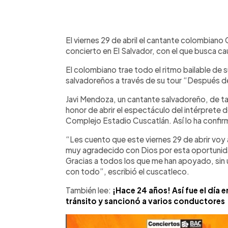
0:00
Facebook
Twitter
►
Escuchar artículo
El viernes 29 de abril el cantante colombiano 
concierto en El Salvador, con el que busca ca
El colombiano trae todo el ritmo bailable de s
salvadoreños a través de su tour “Después d
Javi Mendoza, un cantante salvadoreño, de tan
honor de abrir el espectáculo del intérprete de
Complejo Estadio Cuscatlán. Así lo ha confirm
“Les cuento que este viernes 29 de abrir voy a
muy agradecido con Dios por esta oportunida
Gracias a todos los que me han apoyado, sin
con todo”, escribió el cuscatleco.
También lee:
¡Hace 24 años! Así fue el día 
tránsito y sancionó a varios conductores