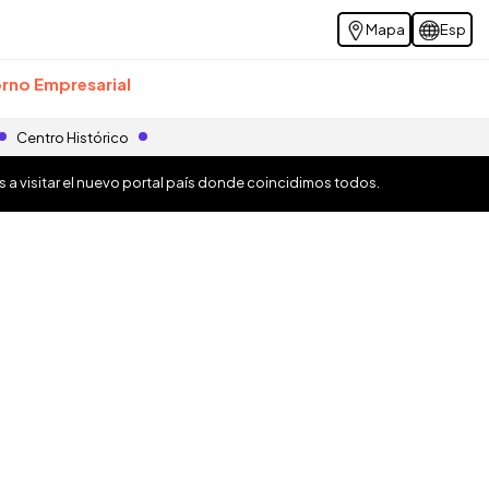
Mapa
Esp
rno Empresarial
Centro Histórico
os a visitar el nuevo portal país donde coincidimos todos.