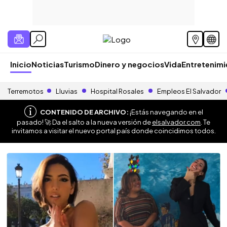
Inicio
Noticias
Turismo
Dinero y negocios
Vida
Entretenim
Terremotos
Lluvias
Hospital Rosales
Empleos El Salvador
CONTENIDO DE ARCHIVO:
¡Estás navegando en el
pasado! 🚀 Da el salto a la nueva versión de
elsalvador.com
. Te
invitamos a visitar el nuevo portal país donde coincidimos todos.