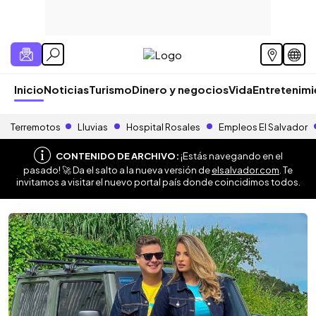
Inicio
Noticias
Turismo
Dinero y negocios
Vida
Entretenim
Terremotos
Lluvias
Hospital Rosales
Empleos El Salvador
CONTENIDO DE ARCHIVO:
¡Estás navegando en el
pasado! 🚀 Da el salto a la nueva versión de
elsalvador.com
. Te
invitamos a visitar el nuevo portal país donde coincidimos todos.