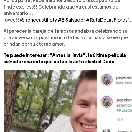
Por su parte, Pepe Barahona escribió: Escapadita de
finde express!! Celebrando que ya casi estamos de
aniversario...
loveu!!
@irenecastillotv
#ElSalvador
#RutaDeLasFlores
".
Al parecer la pareja de famosos andaban celebrando su
pre aniversario, pues en una de las fotos hasta se ve que
brindan por su eterno amor.
Te puede interesar: "Antes la lluvia", la última película
salvadoreña en la que actuó la actriz Isabel Dada