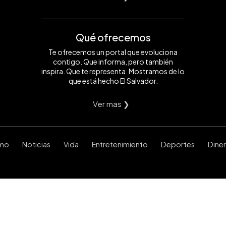
Qué ofrecemos
Te ofrecemos un portal que evoluciona
contigo. Que informa, pero también
inspira. Que te representa. Mostramos de lo
que está hecho El Salvador.
Ver mas ❯
smo
Noticias
Vida
Entretenimiento
Deportes
Dine