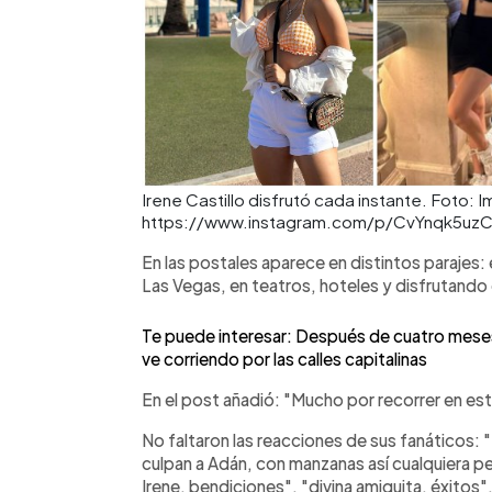
Irene Castillo disfrutó cada instante. Foto: I
https://www.instagram.com/p/CvYnqk5uzC
En las postales aparece en distintos parajes: e
Las Vegas, en teatros, hoteles y disfrutando 
Te puede interesar: Después de cuatro meses, 
ve corriendo por las calles capitalinas
En el post añadió: "Mucho por recorrer en est
No faltaron las reacciones de sus fanáticos
culpan a Adán, con manzanas así cualquiera pec
Irene, bendiciones", "divina amiguita, éxitos",