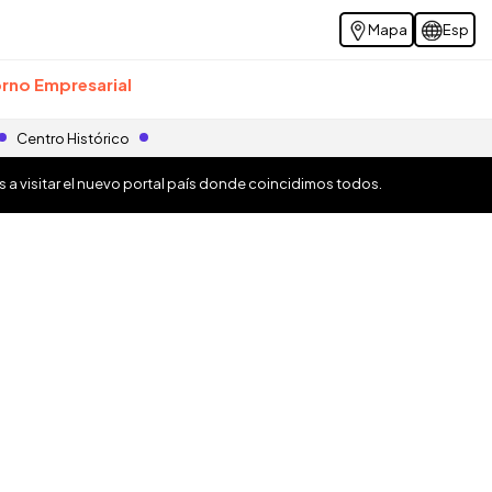
Mapa
Esp
rno Empresarial
Centro Histórico
os a visitar el nuevo portal país donde coincidimos todos.