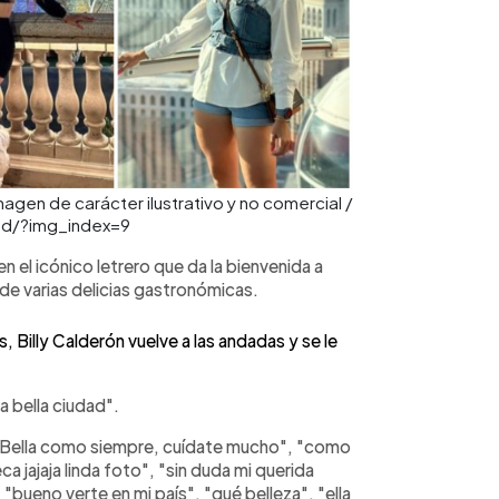
magen de carácter ilustrativo y no comercial /
d/?img_index=9
n el icónico letrero que da la bienvenida a
de varias delicias gastronómicas.
Billy Calderón vuelve a las andadas y se le
a bella ciudad".
: "Bella como siempre, cuídate mucho", "como
a jajaja linda foto", "sin duda mi querida
 "bueno verte en mi país", "qué belleza", "ella