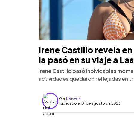
Irene Castillo revela en
la pasó en su viaje a La
Irene Castillo pasó inolvidables momen
actividades quedaron reflejadas en 
Por
I. Rivera
Publicado el 01 de agosto de 2023
0:00