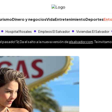
urismo
Dinero y negocios
Vida
Entretenimiento
Deportes
Ento
Hospital Rosales
Empleos El Salvador
Viviendas El Salvador
 pasado! 🚀 Da el salto a la nueva versión de
elsalvador.com
. Te invitam