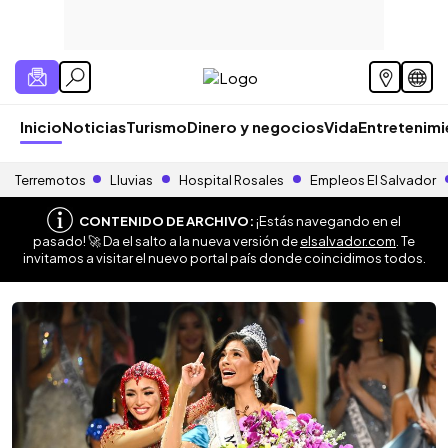
Inicio
Noticias
Turismo
Dinero y negocios
Vida
Entretenim
Terremotos
Lluvias
Hospital Rosales
Empleos El Salvador
CONTENIDO DE ARCHIVO:
¡Estás navegando en el
pasado! 🚀 Da el salto a la nueva versión de
elsalvador.com
. Te
invitamos a visitar el nuevo portal país donde coincidimos todos.