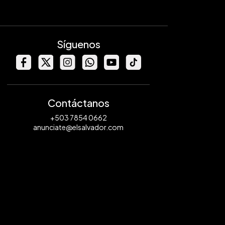
Síguenos
Contáctanos
+503 7854 0662
anunciate@elsalvador.com