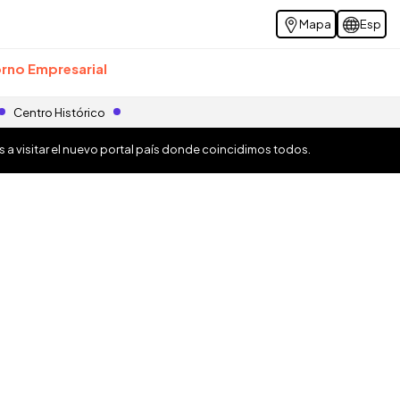
Mapa
Esp
rno Empresarial
Centro Histórico
os a visitar el nuevo portal país donde coincidimos todos.