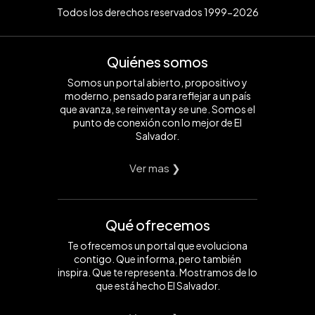
Todos los derechos reservados 1999-2026
Quiénes somos
Somos un portal abierto, propositivo y
moderno, pensado para reflejar a un país
que avanza, se reinventa y se une. Somos el
punto de conexión con lo mejor de El
Salvador.
Ver mas ❯
Qué ofrecemos
Te ofrecemos un portal que evoluciona
contigo. Que informa, pero también
inspira. Que te representa. Mostramos de lo
que está hecho El Salvador.