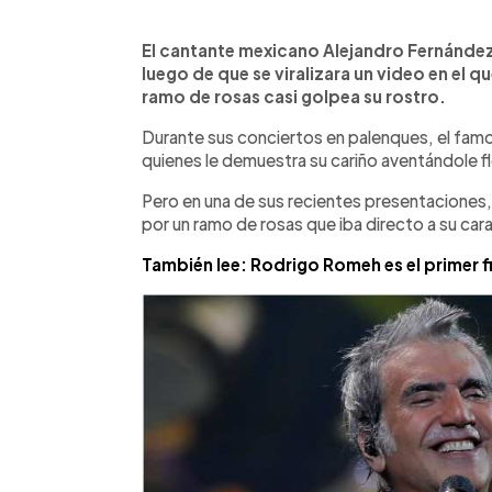
0:00
Facebook
Twitter
►
Escuchar artículo
El cantante mexicano Alejandro Fernández 
luego de que se viralizara un video en el
ramo de rosas casi golpea su rostro.
Durante sus conciertos en palenques, el famo
quienes le demuestra su cariño aventándole f
Pero en una de sus recientes presentaciones
por un ramo de rosas que iba directo a su car
También lee: Rodrigo Romeh es el primer f