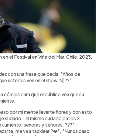
n el Festival en Viña del Mar, Chile, 2023.
dez con una frase que decía: "Años de
 que ustedes ven en el show ?✌??".
a cómica para que el público vea que su
eniente.
aso por mi mente llevarte flores y con esto
raje sudado …el mismo sudado pa’los 2
n aumento, señoras y señores. ???",
abrazarte, me va a tacklear.?❤️", "Nunca paso