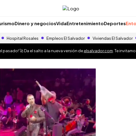
urismo
Dinero y negocios
Vida
Entretenimiento
Deportes
Ento
Hospital Rosales
Empleos El Salvador
Viviendas El Salvador
 pasado! 🚀 Da el salto a la nueva versión de
elsalvador.com
. Te invitam