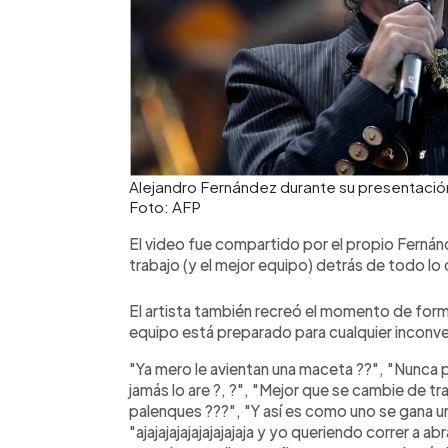
Alejandro Fernández durante su presentación e
Foto: AFP
El video fue compartido por el propio Fernán
trabajo (y el mejor equipo) detrás de todo lo
El artista también recreó el momento de form
equipo está preparado para cualquier inconv
"Ya mero le avientan una maceta ??", "Nunca p
jamás lo are ?, ?", "Mejor que se cambie de t
palenques ???", "Y así es como uno se gana u
"ajajajajajajajajajaja y yo queriendo correr a 