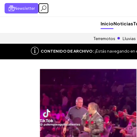
Newsletter
Inicio
Noticias
T
Terremotos
Lluvias
CONTENIDO DE ARCHIVO:
¡Estás navegando en el