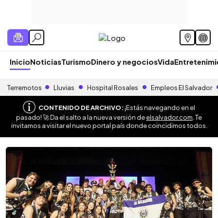
Inicio
Noticias
Turismo
Dinero y negocios
Vida
Entretenim
Terremotos
Lluvias
Hospital Rosales
Empleos El Salvador
CONTENIDO DE ARCHIVO:
¡Estás navegando en el
pasado! 🚀 Da el salto a la nueva versión de
elsalvador.com
. Te
invitamos a visitar el nuevo portal país donde coincidimos todos.