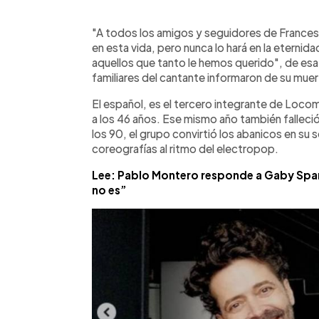
0:00
Facebook
Twitter
►
Escuchar artículo
"A todos los amigos y seguidores de Frances
en esta vida, pero nunca lo hará en la eterni
aquellos que tanto le hemos querido", de esa 
familiares del cantante informaron de su muer
El español, es el tercero integrante de Locom
a los 46 años. Ese mismo año también falleci
los 90, el grupo convirtió los abanicos en su s
coreografías al ritmo del electropop.
Lee: Pablo Montero responde a Gaby Spani
no es”