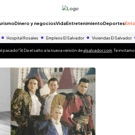
urismo
Dinero y negocios
Vida
Entretenimiento
Deportes
Ento
Hospital Rosales
Empleos El Salvador
Viviendas El Salvador
 pasado! 🚀 Da el salto a la nueva versión de
elsalvador.com
. Te invitam