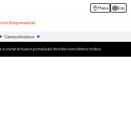
Mapa
Esp
rno Empresarial
Centro Histórico
os a visitar el nuevo portal país donde coincidimos todos.