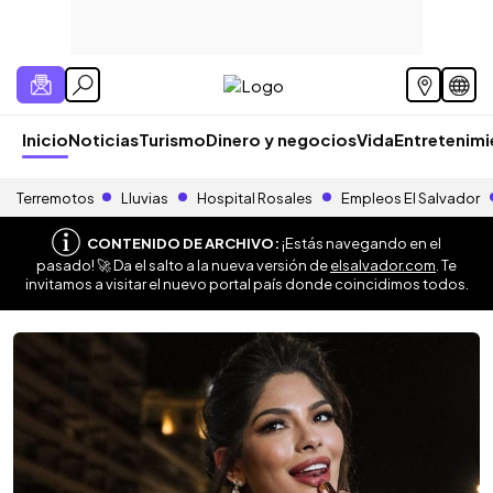
Inicio
Noticias
Turismo
Dinero y negocios
Vida
Entretenim
Terremotos
Lluvias
Hospital Rosales
Empleos El Salvador
CONTENIDO DE ARCHIVO:
¡Estás navegando en el
pasado! 🚀 Da el salto a la nueva versión de
elsalvador.com
. Te
invitamos a visitar el nuevo portal país donde coincidimos todos.