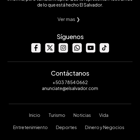
de lo que está hecho El Salvador.
Ver mas ❯
Síguenos
Contáctanos
+503 7854 0662
anunciate@elsalvador.com
Inicio
Turismo
Noticias
Vida
Entretenimiento
Deportes
Dinero y Negocios