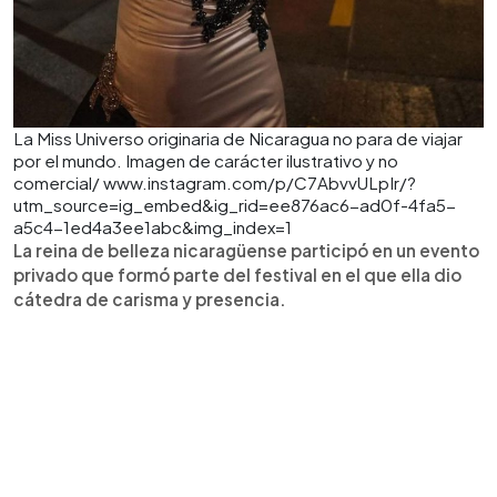
La Miss Universo originaria de Nicaragua no para de viajar
por el mundo. Imagen de carácter ilustrativo y no
comercial/ www.instagram.com/p/C7AbvvULpIr/?
utm_source=ig_embed&ig_rid=ee876ac6-ad0f-4fa5-
a5c4-1ed4a3ee1abc&img_index=1
La reina de belleza nicaragüense participó en un evento
privado que formó parte del festival en el que ella dio
cátedra de carisma y presencia.