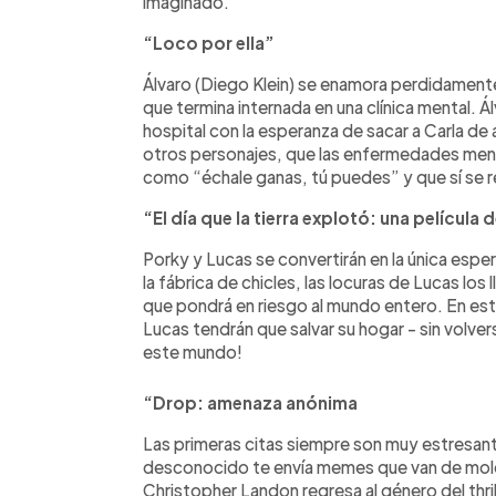
imaginado.
“Loco por ella”
Álvaro (Diego Klein) se enamora perdidamente 
que termina internada en una clínica mental. Ál
hospital con la esperanza de sacar a Carla de 
otros personajes, que las enfermedades ment
como “échale ganas, tú puedes” y que sí se r
“El día que la tierra explotó: una película
Porky y Lucas se convertirán en la única esper
la fábrica de chicles, las locuras de Lucas los 
que pondrá en riesgo al mundo entero. En esta
Lucas tendrán que salvar su hogar - sin volver
este mundo!
“Drop: amenaza anónima
Las primeras citas siempre son muy estresante
desconocido te envía memes que van de moles
Christopher Landon regresa al género del thril