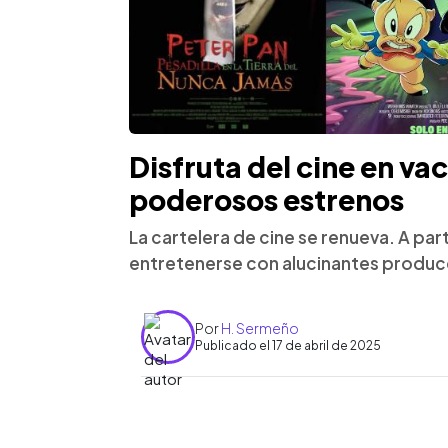
Disfruta del cine en va
poderosos estrenos
La cartelera de cine se renueva. A part
entretenerse con alucinantes produc
Por
H. Sermeño
Publicado el 17 de abril de 2025
0:00