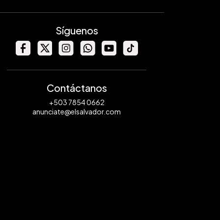
Síguenos
Contáctanos
+503 7854 0662
anunciate@elsalvador.com