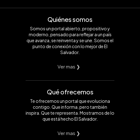
Quiénes somos
Somos un portal abierto, propositivo y
moderno, pensado para reflejar a un país
que avanza, se reinventa y se une. Somos el
punto de conexión con lo mejor de El
Salvador.
Ver mas ❯
Qué ofrecemos
Te ofrecemos un portal que evoluciona
contigo. Que informa, pero también
inspira. Que te representa. Mostramos de lo
que está hecho El Salvador.
Ver mas ❯