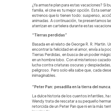
Facebook
Twitter
►
Escuchar artículo
¿Ya armaste plan para estas vacaciones? Si b
familia, el cine es tu mejor opción. Esta semana
estrenos que lo tienen todo: suspenso, acci
animadas. A continuación, te presentamos l
aterrizan en cartelera durante estas vacacion
“Tierras perdidas”
Basada en el relato de George R. R. Martin. 
encontrar la felicidad en el amor, envía a la po
Tierras Perdidas, en busca de un poder mági
en un hombre lobo. Con el misterioso cazador
lucha contra criaturas oscuras y despiadada
peligroso. Pero solo ella sabe que, cada de
inimaginables.
“Peter Pan: pesadilla en la tierra del nunc
La dulce historia de los cuentos infantiles, h
Wendy trata de rescatar a su pequeño herman
retorcida de un Peter Pan que ni en la más terr