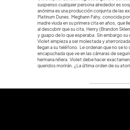
suspenso cualquier persona alrededor es so
anónima es una producción conjunta de las e
Platinum Dunes. Meghann Fahy, conocida por 
madre viuda en su primera cita en años, que lle
al descubrir que su cita, Henry (Brandon Skle
y guapo de lo que esperaba. Sin embargo su 
Violet empieza a ser molestada y aterrorizad
llegan a su teléfono. Le ordenan que no se lo di
encapuchada que ve en las cámaras de segurida
hermana niñera. Violet debe hacer exactament
queridos morirán. ¿La última orden de su ato