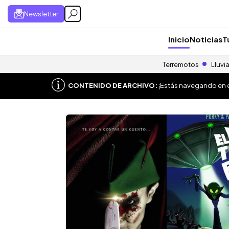
Newsletter
Inicio
Noticias
T
Terremotos
Lluvi
CONTENIDO DE ARCHIVO:
¡Estás navegando en el