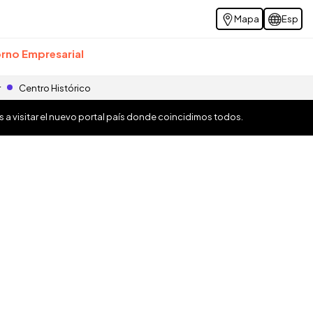
Mapa
Esp
rno Empresarial
r
Centro Histórico
os a visitar el nuevo portal país donde coincidimos todos.