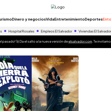
urismo
Dinero y negocios
Vida
Entretenimiento
Deportes
Ento
as
Hospital Rosales
Empleos El Salvador
Viviendas El Salvado
 pasado! 🚀 Da el salto a la nueva versión de
elsalvador.com
. Te invitam