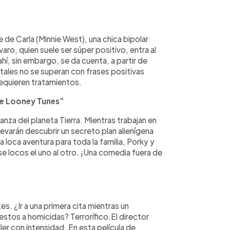
de Carla (Minnie West), una chica bipolar
varo, quien suele ser súper positivo, entra al
ahí, sin embargo, se da cuenta, a partir de
ales no se superan con frases positivas
equieren tratamientos.
 de Looney Tunes”
anza del planeta Tierra. Mientras trabajan en
llevarán descubrir un secreto plan alienígena
 loca aventura para toda la familia, Porky y
se locos el uno al otro. ¡Una comedia fuera de
s. ¿Ir a una primera cita mientras un
tos a homicidas? Terrorífico.El director
ler con intensidad. En esta película de