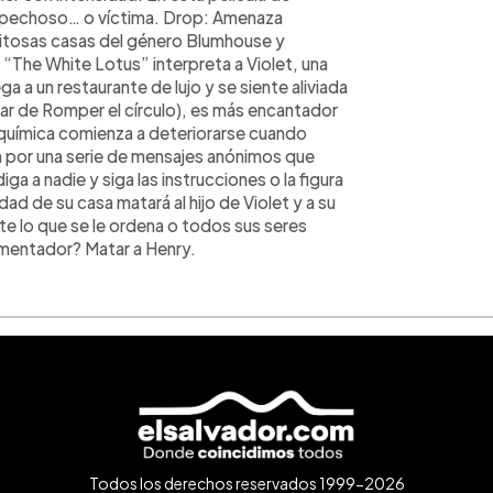
spechoso… o víctima. Drop: Amenaza
xitosas casas del género Blumhouse y
“The White Lotus” interpreta a Violet, una
ga a un restaurante de lujo y se siente aliviada
nar de Romper el círculo), es más encantador
química comienza a deteriorarse cuando
a por una serie de mensajes anónimos que
ga a nadie y siga las instrucciones o la figura
d de su casa matará al hijo de Violet y a su
e lo que se le ordena o todos sus seres
rmentador? Matar a Henry.
Todos los derechos reservados 1999-2026