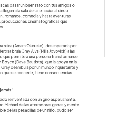
WhatsApp
Copiar link
uscas pasar un buen rato con tus amigos o
 llegan a la sala de cine nacional cinco
ón, romance, comedia y hasta aventuras
as producciones cinematográficas que
es.
Una reina (Amara Okereke), desesperada por
derosa bruja Gray Alys (Milla Jovovich) a las
co que permite a una persona transformarse
 Boyce (Dave Bautista), que la apoya en la
s, Gray deambula por un mundo inquietante y
seo que se concede, tiene consecuencias
a jamás”
a sido reinventada con un giro espeluznante.
o Michael de las aterradoras garras y mente
ible de las pesadillas de un niño, pudo ser