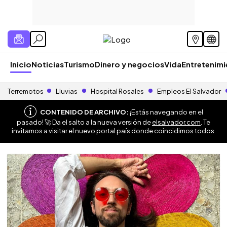
Inicio
Noticias
Turismo
Dinero y negocios
Vida
Entretenim
Terremotos
Lluvias
Hospital Rosales
Empleos El Salvador
CONTENIDO DE ARCHIVO:
¡Estás navegando en el
pasado! 🚀 Da el salto a la nueva versión de
elsalvador.com
. Te
invitamos a visitar el nuevo portal país donde coincidimos todos.