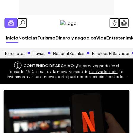
Inicio
Noticias
Turismo
Dinero y negocios
Vida
Entretenim
Terremotos
Lluvias
Hospital Rosales
Empleos El Salvador
CONTENIDO DE ARCHIVO:
¡Estás navegando en el
pasado! 🚀 Da el salto a la nueva versión de
elsalvador.com
. Te
invitamos a visitar el nuevo portal país donde coincidimos todos.