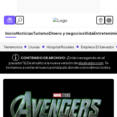
Inicio
Noticias
Turismo
Dinero y negocios
Vida
Entretenim
Terremotos
Lluvias
Hospital Rosales
Empleos El Salvador
CONTENIDO DE ARCHIVO:
¡Estás navegando en el
pasado! 🚀 Da el salto a la nueva versión de
elsalvador.com
. Te
invitamos a visitar el nuevo portal país donde coincidimos todos.