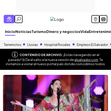
Inicio
Noticias
Turismo
Dinero y negocios
Vida
Entretenim
Terremotos
Lluvias
Hospital Rosales
Empleos El Salvador
CONTENIDO DE ARCHIVO:
¡Estás navegando en el
pasado! 🚀 Da el salto a la nueva versión de
elsalvador.com
. Te
invitamos a visitar el nuevo portal país donde coincidimos todos.