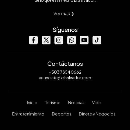
de lo que está hecho El Salvador.
Ver mas ❯
Síguenos
Contáctanos
+503 7854 0662
anunciate@elsalvador.com
Inicio
Turismo
Noticias
Vida
Entretenimiento
Deportes
Dinero y Negocios