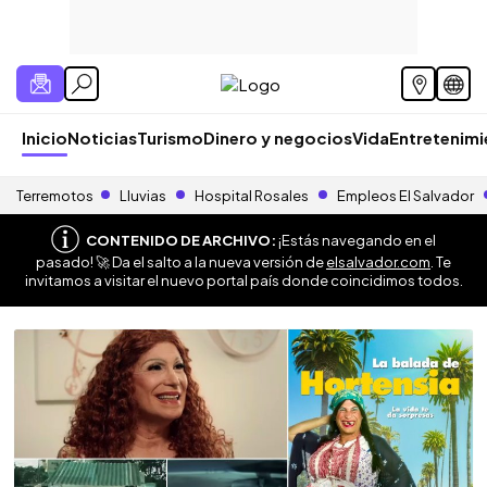
Inicio
Noticias
Turismo
Dinero y negocios
Vida
Entretenim
Terremotos
Lluvias
Hospital Rosales
Empleos El Salvador
CONTENIDO DE ARCHIVO:
¡Estás navegando en el
pasado! 🚀 Da el salto a la nueva versión de
elsalvador.com
. Te
invitamos a visitar el nuevo portal país donde coincidimos todos.