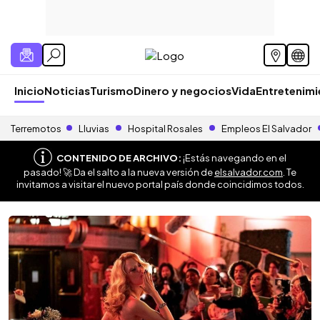
Inicio
Noticias
Turismo
Dinero y negocios
Vida
Entretenim
Terremotos
Lluvias
Hospital Rosales
Empleos El Salvador
CONTENIDO DE ARCHIVO:
¡Estás navegando en el
pasado! 🚀 Da el salto a la nueva versión de
elsalvador.com
. Te
invitamos a visitar el nuevo portal país donde coincidimos todos.