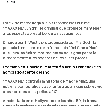
0:00
►
Escuchar artículo
Este 7 de marzo llega a la plataforma Max el filme
"MAXXXINE", un thriller criminal que promete mantener
a los espectadores al borde de sus asientos.
Dirigida por Ti West y protagonizada por Mia Goth, la
película forma parte de la franquicia "Del Cine a Max",
que lleva los éxitos más recientes de la gran pantalla
directamente a los hogares de los suscriptores.
Lee también: Policía que arrestó a Justin Timberlake es
nombrado agente del año
"MAXXXINE" continúa la historia de Maxine Minx, una
estrella pornográfica y aspirante a actriz que sobrevivió
a los horrores de la película "X".
Ambientada en el Hollywood de los años 80, la trama
sigue a la aspirante a actriz mientras persigue su sueño