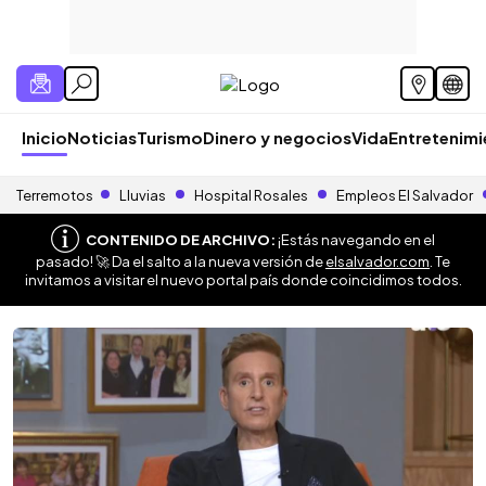
Inicio
Noticias
Turismo
Dinero y negocios
Vida
Entretenim
Terremotos
Lluvias
Hospital Rosales
Empleos El Salvador
CONTENIDO DE ARCHIVO:
¡Estás navegando en el
pasado! 🚀 Da el salto a la nueva versión de
elsalvador.com
. Te
invitamos a visitar el nuevo portal país donde coincidimos todos.