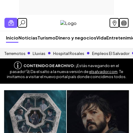
Inicio
Noticias
Turismo
Dinero y negocios
Vida
Entretenim
Terremotos
Lluvias
Hospital Rosales
Empleos El Salvador
CONTENIDO DE ARCHIVO:
¡Estás navegando en el
pasado! 🚀 Da el salto a la nueva versión de
elsalvador.com
. Te
invitamos a visitar el nuevo portal país donde coincidimos todos.