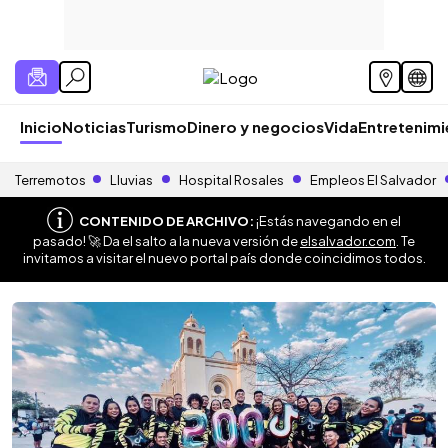
Inicio
Noticias
Turismo
Dinero y negocios
Vida
Entretenim
Terremotos
Lluvias
Hospital Rosales
Empleos El Salvador
CONTENIDO DE ARCHIVO:
¡Estás navegando en el
pasado! 🚀 Da el salto a la nueva versión de
elsalvador.com
. Te
invitamos a visitar el nuevo portal país donde coincidimos todos.