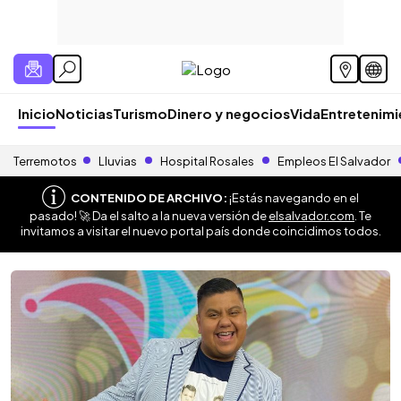
Inicio
Noticias
Turismo
Dinero y negocios
Vida
Entretenim
Terremotos
Lluvias
Hospital Rosales
Empleos El Salvador
CONTENIDO DE ARCHIVO:
¡Estás navegando en el
pasado! 🚀 Da el salto a la nueva versión de
elsalvador.com
. Te
invitamos a visitar el nuevo portal país donde coincidimos todos.