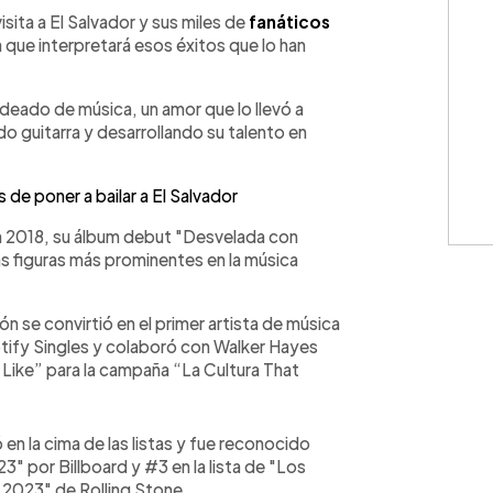
WhatsApp
Copiar link
sita a El Salvador y sus miles de
fanáticos
que interpretará esos éxitos que lo han
deado de música, un amor que lo llevó a
ndo guitarra y desarrollando su talento en
de poner a bailar a El Salvador
en 2018, su álbum debut "Desvelada con
as figuras más prominentes en la música
 se convirtió en el primer artista de música
potify Singles y colaboró con Walker Hayes
 Like” para la campaña “La Cultura That
en la cima de las listas y fue reconocido
 por Billboard y #3 en la lista de "Los
 2023" de Rolling Stone.