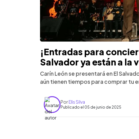
¡Entradas para concier
Salvador ya están a la 
Carín León se presentará en El Salvad
aún tienen tiempos para comprar tu e
Por
Elis Silva
Publicado el 05 de junio de 2025
0:00