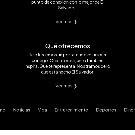
punto de conexión con lo mejor de El
Salvador.
Ver mas ❯
Qué ofrecemos
Te ofrecemos un portal que evoluciona
contigo. Que informa, pero también
inspira. Que te representa. Mostramos de lo
que está hecho El Salvador.
Ver mas ❯
smo
Noticias
Vida
Entretenimiento
Deportes
Dine