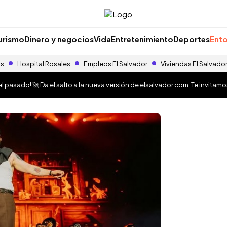
urismo
Dinero y negocios
Vida
Entretenimiento
Deportes
Ento
as
Hospital Rosales
Empleos El Salvador
Viviendas El Salvado
 pasado! 🚀 Da el salto a la nueva versión de
elsalvador.com
. Te invitam