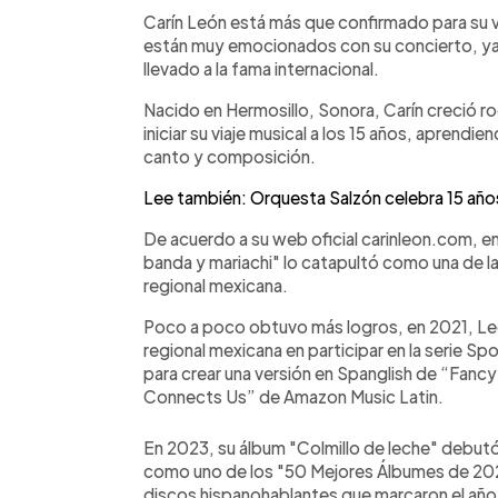
Facebook
Twitter
►
Escuchar artículo
Carín León está más que confirmado para su vi
están muy emocionados con su concierto, ya 
llevado a la fama internacional.
Nacido en Hermosillo, Sonora, Carín creció ro
iniciar su viaje musical a los 15 años, aprendie
canto y composición.
Lee también: Orquesta Salzón celebra 15 años 
De acuerdo a su web oficial carinleon.com, 
banda y mariachi" lo catapultó como una de l
regional mexicana.
Poco a poco obtuvo más logros, en 2021, León
regional mexicana en participar en la serie S
para crear una versión en Spanglish de “Fancy
Connects Us” de Amazon Music Latin.
En 2023, su álbum "Colmillo de leche" debutó 
como uno de los "50 Mejores Álbumes de 2023"
discos hispanohablantes que marcaron el año