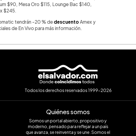
atinum $90, Mesa Oro $115, Lounge Bac $140,
x $245.
edomatic tendrán -20 % de
descuento
Amex y
iales de En Vivo para más información.
Todos los derechos reservados 1999-2026
Quiénes somos
Somos un portal abierto, propositivo y
moderno, pensado para reflejar a un país
que avanza, se reinventa y se une. Somos el