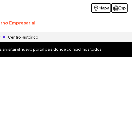
Mapa
Esp
rno Empresarial
r
Centro Histórico
os a visitar el nuevo portal país donde coincidimos todos.