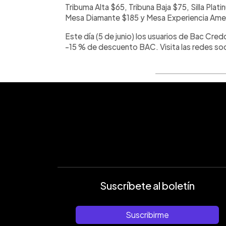
Tribuma Alta $65, Tribuna Baja $75, Silla Pl
Mesa Diamante $185 y Mesa Experiencia Ame
Este día (5 de junio) los usuarios de Bac Cr
-15 % de descuento BAC. Visita las redes soc
Suscríbete al boletín
Suscribirme