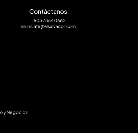
Contáctanos
+503 7854 0662
anunciate@elsalvador.com
ro y Negocios