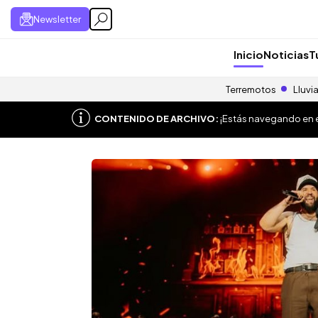
Newsletter
Inicio
Noticias
T
Terremotos
Lluvi
CONTENIDO DE ARCHIVO:
¡Estás navegando en el