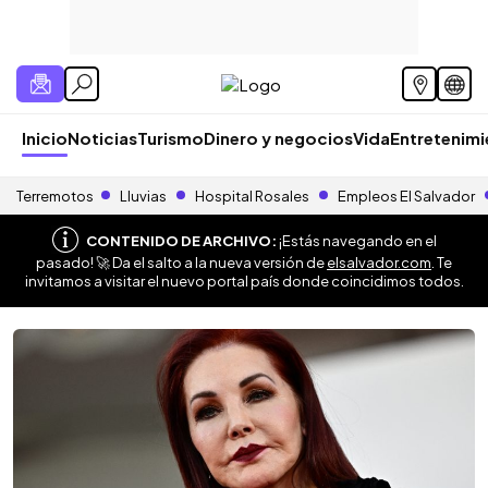
Inicio
Noticias
Turismo
Dinero y negocios
Vida
Entretenim
Terremotos
Lluvias
Hospital Rosales
Empleos El Salvador
CONTENIDO DE ARCHIVO:
¡Estás navegando en el
pasado! 🚀 Da el salto a la nueva versión de
elsalvador.com
. Te
invitamos a visitar el nuevo portal país donde coincidimos todos.