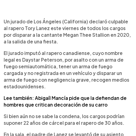
0:00
►
Escuchar artículo
Un jurado de Los Ángeles (California) declaró culpable
al rapero Tory Lanez este viernes de todos los cargos
por disparar a la cantante Megan Thee Stallion en 2020,
a la salida de una fiesta.
El jurado imputó al rapero canadiense, cuyo nombre
legal es Daystar Peterson, por asalto con un arma de
fuego semiautomática, tener un arma de fuego
cargada y no registrada en un vehículo y disparar un
arma de fuego con negligencia grave, recogen medios
estadounidenses.
Lee también: Abigaíl Mancía pide que la defiendan de
hombres que critican decoración de su carro
Si bien aún no se sabe la condena, los cargos podrían
suponer 22 años de cárcel para el rapero de 30 años.
En la sala, el padre de Lanez se levantó de su asiento