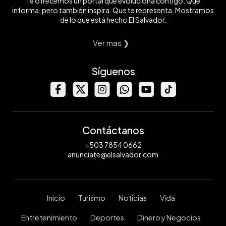
Te ofrecemos un portal que evoluciona contigo. Que
informa, pero también inspira. Que te representa. Mostramos
de lo que está hecho El Salvador.
Ver mas ❯
Síguenos
Contáctanos
+503 7854 0662
anunciate@elsalvador.com
Inicio
Turismo
Noticias
Vida
Entretenimiento
Deportes
Dinero y Negocios