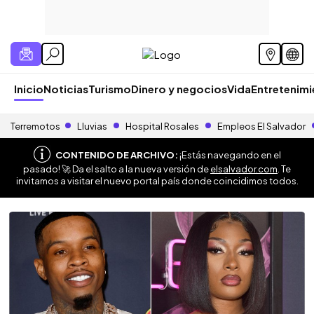
Inicio
Noticias
Turismo
Dinero y negocios
Vida
Entretenim
Terremotos
Lluvias
Hospital Rosales
Empleos El Salvador
CONTENIDO DE ARCHIVO:
¡Estás navegando en el
pasado! 🚀 Da el salto a la nueva versión de
elsalvador.com
. Te
invitamos a visitar el nuevo portal país donde coincidimos todos.