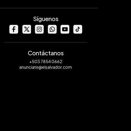
Síguenos
Contáctanos
+503 7854 0662
anunciate@elsalvador.com