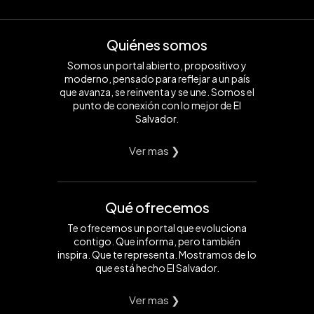
Quiénes somos
Somos un portal abierto, propositivo y
moderno, pensado para reflejar a un país
que avanza, se reinventa y se une. Somos el
punto de conexión con lo mejor de El
Salvador.
Ver mas ❯
Qué ofrecemos
Te ofrecemos un portal que evoluciona
contigo. Que informa, pero también
inspira. Que te representa. Mostramos de lo
que está hecho El Salvador.
Ver mas ❯