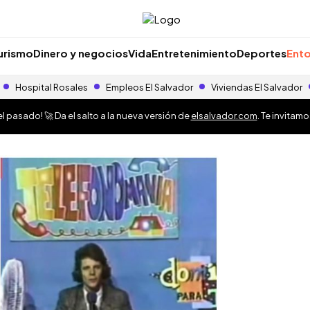
urismo
Dinero y negocios
Vida
Entretenimiento
Deportes
Ento
Hospital Rosales
Empleos El Salvador
Viviendas El Salvador
 pasado! 🚀 Da el salto a la nueva versión de
elsalvador.com
. Te invitam