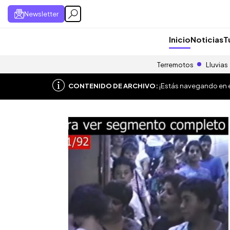
Newsletter
Inicio
Noticias
T
Terremotos
Lluvias
CONTENIDO DE ARCHIVO:
¡Estás navegando en el