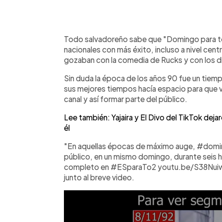
0:00
Facebook
Twitter
►
Escuchar artículo
Todo salvadoreño sabe que "Domingo para t
nacionales con más éxito, incluso a nivel cen
gozaban con la comedia de Rucks y con los d
Sin duda la época de los años 90 fue un tiem
sus mejores tiempos hacía espacio para que v
canal y así formar parte del público.
Lee también: Yajaira y El Divo del TikTok dej
él
"En aquellas épocas de máximo auge, #domin
público, en un mismo domingo, durante seis h
completo en #ESparaTo2 youtu.be/S38Nui
junto al breve video.