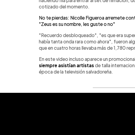
haciendo fila para entrar al set de filmación
cotizado del momento.
No te pierdas: Nicolle Figueroa arremete con
"Zeus es su nombre, les guste o no"
"Recuerdo desbloqueado", "es que era super
había tanta onda rara como ahora", fueron al
que en cuatro horas llevaba más de 1,780 re
En este video incluso aparece un promocional 
siempre asistían artistas
de talla internacio
época de la televisión salvadoreña.