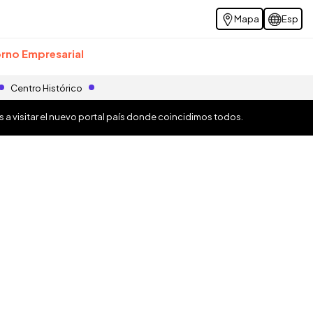
Mapa
Esp
rno Empresarial
Centro Histórico
os a visitar el nuevo portal país donde coincidimos todos.