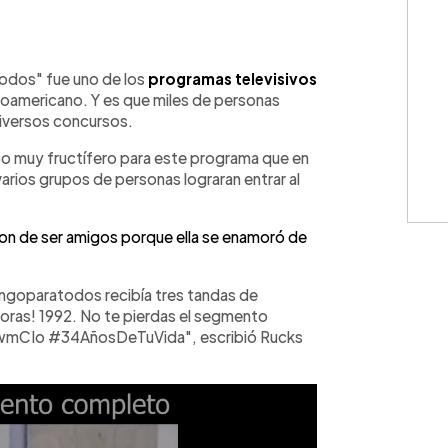
WhatsApp
Copiar link
odos" fue uno de los
programas televisivos
troamericano. Y es que miles de personas
iversos concursos.
po muy fructífero para este programa que en
arios grupos de personas lograran entrar al
aron de ser amigos porque ella se enamoró de
goparatodos recibía tres tandas de
oras! 1992. No te pierdas el segmento
wmCIo #34AñosDeTuVida", escribió Rucks