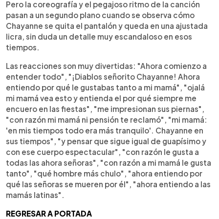
Pero la coreografía y el pegajoso ritmo de la canción
pasan a un segundo plano cuando se observa cómo
Chayanne se quita el pantalón y queda en una ajustada
licra, sin duda un detalle muy escandaloso en esos
tiempos.
Las reacciones son muy divertidas: "Ahora comienzo a
entender todo", "¡Diablos señorito Chayanne! Ahora
entiendo por qué le gustabas tanto a mi mamá", "ojalá
mi mamá vea esto y entienda el por qué siempre me
encuero en las fiestas", "me impresionan sus piernas",
"con razón mi mamá ni pensión te reclamó", "mi mamá:
'en mis tiempos todo era más tranquilo'. Chayanne en
sus tiempos", "y pensar que sigue igual de guapísimo y
con ese cuerpo espectacular", "con razón le gusta a
todas las ahora señoras", "con razón a mi mamá le gusta
tanto", "qué hombre más chulo", "ahora entiendo por
qué las señoras se mueren por él", "ahora entiendo a las
mamás latinas".
REGRESAR A PORTADA