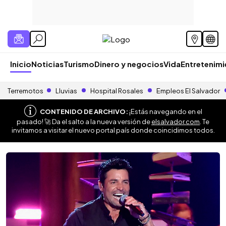
Inicio
Noticias
Turismo
Dinero y negocios
Vida
Entretenim
Terremotos
Lluvias
Hospital Rosales
Empleos El Salvador
CONTENIDO DE ARCHIVO:
¡Estás navegando en el
pasado! 🚀 Da el salto a la nueva versión de
elsalvador.com
. Te
invitamos a visitar el nuevo portal país donde coincidimos todos.