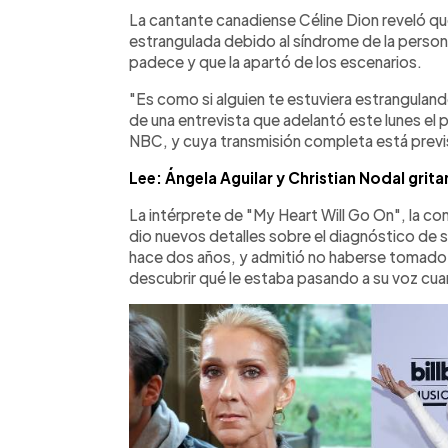
Facebook
Twitter
►
Escuchar artículo
La cantante canadiense Céline Dion reveló que
estrangulada debido al síndrome de la person
padece y que la apartó de los escenarios.
"Es como si alguien te estuviera estranguland
de una entrevista que adelantó este lunes el
NBC, y cuya transmisión completa está previs
Lee: Ángela Aguilar y Christian Nodal grit
La intérprete de "My Heart Will Go On", la con
dio nuevos detalles sobre el diagnóstico de 
hace dos años, y admitió no haberse tomado 
descubrir qué le estaba pasando a su voz cua