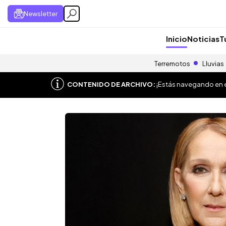
Newsletter
Inicio
Noticias
T
Terremotos
Lluvias
CONTENIDO DE ARCHIVO:
¡Estás navegando en el