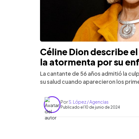
Céline Dion describe e
la atormenta por su e
La cantante de 56 años admitió la cul
su salud cuando aparecieron los prim
Por
S. López / Agencias
Publicado el 10 de junio de 2024
0:00