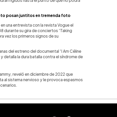
drán rígidos hasta el punto de que no podrá
oto posan juntitos en tremenda foto
n una entrevista con la revista Vogue el
 durante su gira de conciertos 'Taking
ra vez los primeros signos de su
as del estreno del documental 'I Am Céline
 y detalla la dura batalla contra el síndrome de
Grammy, reveló en diciembre de 2022 que
cta al sistema nervioso y le provoca espasmos
scenarios.