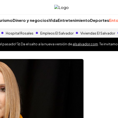
urismo
Dinero y negocios
Vida
Entretenimiento
Deportes
Ento
Hospital Rosales
Empleos El Salvador
Viviendas El Salvador
 pasado! 🚀 Da el salto a la nueva versión de
elsalvador.com
. Te invitam