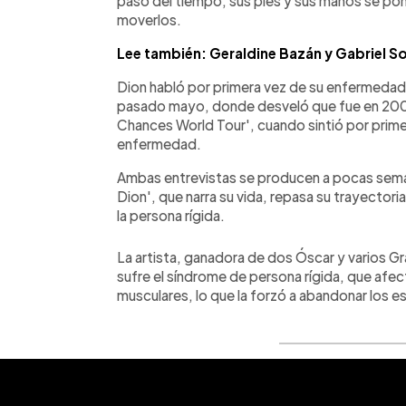
paso del tiempo, sus pies y sus manos se pon
moverlos.
Lee también: Geraldine Bazán y Gabriel S
Dion habló por primera vez de su enfermedad e
pasado mayo, donde desveló que fue en 2008
Chances World Tour', cuando sintió por prime
enfermedad.
Ambas entrevistas se producen a pocas seman
Dion', que narra su vida, repasa su trayectoria
la persona rígida.
La artista, ganadora de dos Óscar y varios 
sufre el síndrome de persona rígida, que afe
musculares, lo que la forzó a abandonar los e