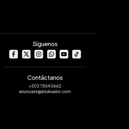
Síguenos
Contáctanos
+503 7854 0662
anunciate@elsalvador.com