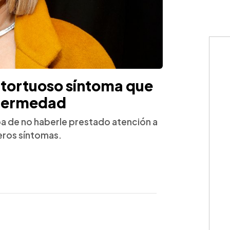
l tortuoso síntoma que
nfermedad
pa de no haberle prestado atención a
eros síntomas.