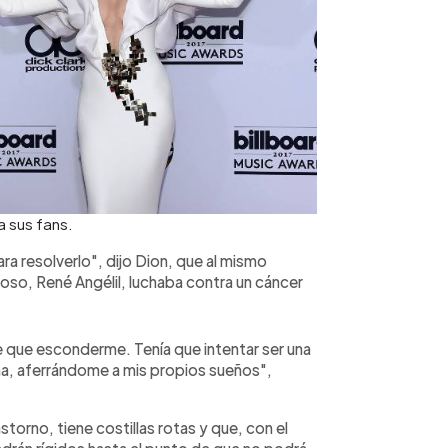
a sus fans.
a resolverlo", dijo Dion, que al mismo
so, René Angélil, luchaba contra un cáncer
ve que esconderme. Tenía que intentar ser una
a, aferrándome a mis propios sueños",
storno, tiene costillas rotas y que, con el