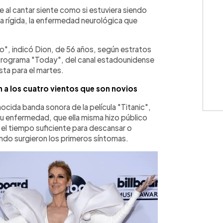
WhatsApp
Copiar link
 al cantar siente como si estuviera siendo
a rígida, la enfermedad neurológica que
o", indicó Dion, de 56 años, según estratos
 programa "Today", del canal estadounidense
ta para el martes.
an a los cuatro vientos que son novios
ocida banda sonora de la película "Titanic",
su enfermedad, que ella misma hizo público
el tiempo suficiente para descansar o
ndo surgieron los primeros síntomas.