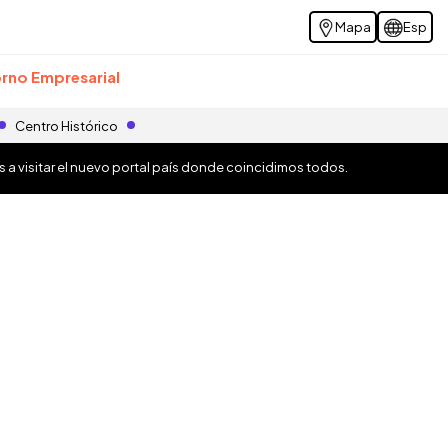
Mapa
Esp
rno Empresarial
Centro Histórico
os a visitar el nuevo portal país donde coincidimos todos.