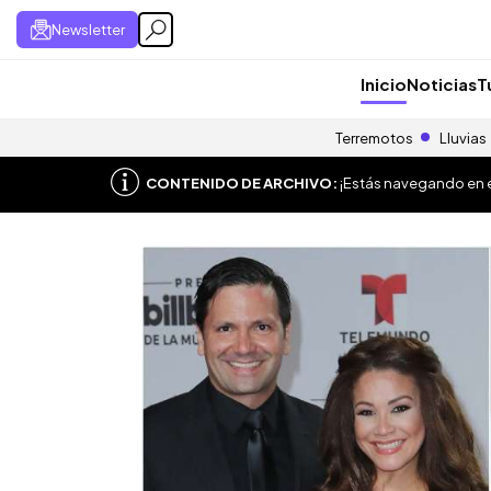
Newsletter
Inicio
Noticias
T
Terremotos
Lluvias
CONTENIDO DE ARCHIVO:
¡Estás navegando en el