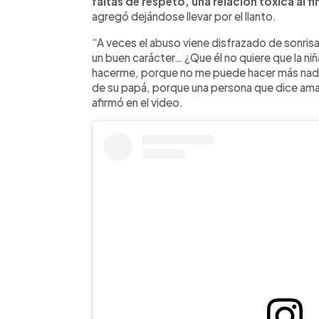
faltas de respeto, una relación tóxica al f
agregó dejándose llevar por el llanto.
“A veces el abuso viene disfrazado de sonrisa
un buen carácter… ¿Que él no quiere que la niñ
hacerme, porque no me puede hacer más nada… A
de su papá, porque una persona que dice ama
afirmó en el video.