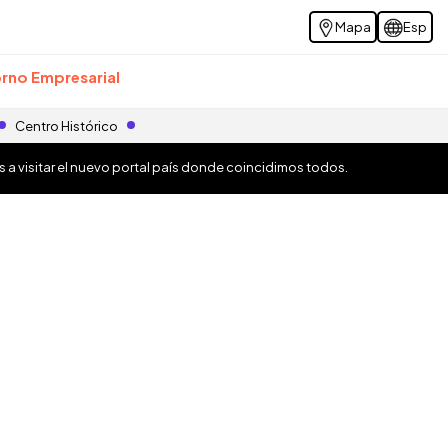
Mapa
Esp
rno Empresarial
Centro Histórico
os a visitar el nuevo portal país donde coincidimos todos.