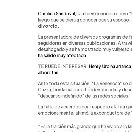
0:00
Facebook
Twitter
►
Escuchar artículo
Carolina Sandoval,
también conocida como "L
luego que se diera a conocer que su esposo,
divorcio.
La presentadora de diversos programas de fa
seguidores en diversas publicaciones. A travé
desahogado y se ha mostrado muy vulnerable
ha salido muy afectada.
TE PUEDE INTERESAR:
Henry Urbina arranca
alborotan
Ante toda esta situación, "La Venenosa" se de
Cazzu, con la cual se sitió identificada, y des
"descanso indefinido" de las redes sociales.
La falta de acuerdos con respecto a la hija q
emocionalmente, afirmó la exconductora de 
“Es la traición más grande que he vivido a lo l