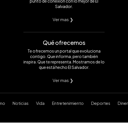
punto de conexión con lo mejor de El
Salvador.
Ver mas ❯
Qué ofrecemos
Te ofrecemos un portal que evoluciona
contigo. Que informa, pero también
inspira. Que te representa. Mostramos de lo
que está hecho El Salvador.
Ver mas ❯
smo
Noticias
Vida
Entretenimiento
Deportes
Dine