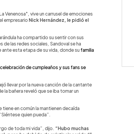
WhatsApp
Copiar link
a Venenosa", vive un carrusel de emociones
 el empresario
Nick Hernández, le pidió el
rándula ha compartido su sentir con sus
s de las redes sociales, Sandoval se ha
 ante esta etapa de su vida, donde su
familia
 celebración de cumpleaños y sus fans se
jó llevar por la nueva canción de la cantante
de la bañera reveló que se iba tomar un
ue tiene en común la mantienen decaída
“Siéntese quien pueda”.
argo de toda mi vida”, dijo.
“Hubo muchas