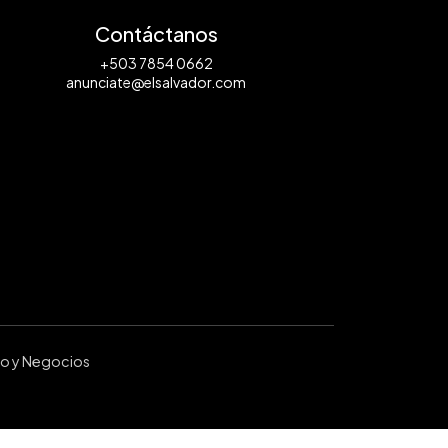
Contáctanos
+503 7854 0662
anunciate@elsalvador.com
ro y Negocios