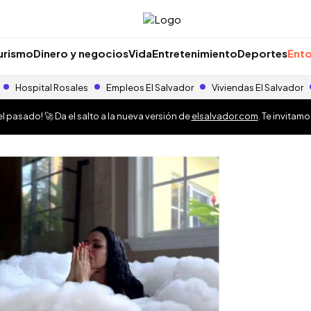
urismo
Dinero y negocios
Vida
Entretenimiento
Deportes
Ento
Hospital Rosales
Empleos El Salvador
Viviendas El Salvador
 pasado! 🚀 Da el salto a la nueva versión de
elsalvador.com
. Te invitam