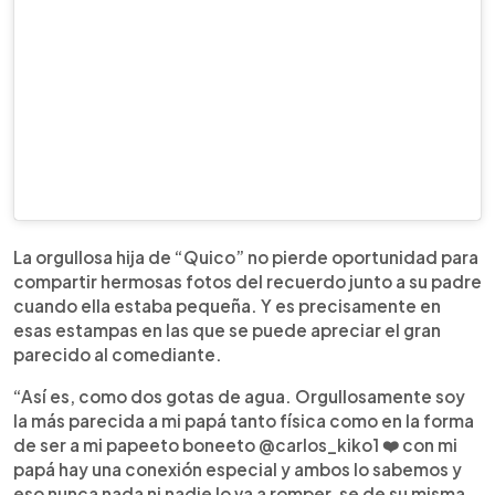
La orgullosa hija de “Quico” no pierde oportunidad para
compartir hermosas fotos del recuerdo junto a su padre
cuando ella estaba pequeña. Y es precisamente en
esas estampas en las que se puede apreciar el gran
parecido al comediante.
“Así es, como dos gotas de agua. Orgullosamente soy
la más parecida a mi papá tanto física como en la forma
de ser a mi papeeto boneeto @carlos_kiko1 ❤️ con mi
papá hay una conexión especial y ambos lo sabemos y
eso nunca nada ni nadie lo va a romper, se de su misma