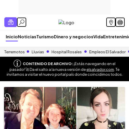
Inicio
Noticias
Turismo
Dinero y negocios
Vida
Entretenim
Terremotos
Lluvias
Hospital Rosales
Empleos El Salvador
CONTENIDO DE ARCHIVO:
¡Estás navegando en el
pasado! 🚀 Da el salto a la nueva versión de
elsalvador.com
. Te
invitamos a visitar el nuevo portal país donde coincidimos todos.