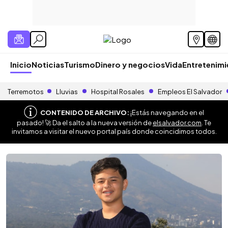
Inicio
Noticias
Turismo
Dinero y negocios
Vida
Entretenim
Terremotos
Lluvias
Hospital Rosales
Empleos El Salvador
CONTENIDO DE ARCHIVO:
¡Estás navegando en el
pasado! 🚀 Da el salto a la nueva versión de
elsalvador.com
. Te
invitamos a visitar el nuevo portal país donde coincidimos todos.