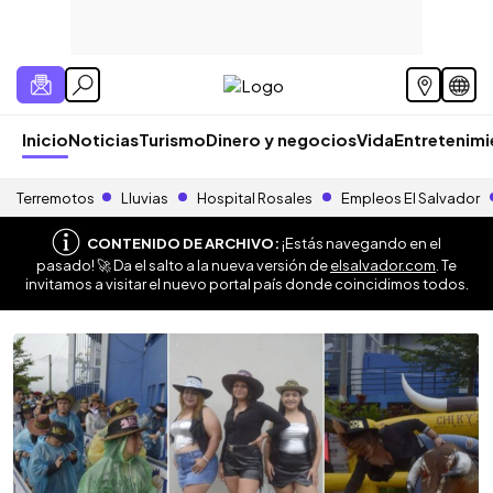
Inicio
Noticias
Turismo
Dinero y negocios
Vida
Entretenim
Terremotos
Lluvias
Hospital Rosales
Empleos El Salvador
CONTENIDO DE ARCHIVO:
¡Estás navegando en el
pasado! 🚀 Da el salto a la nueva versión de
elsalvador.com
. Te
invitamos a visitar el nuevo portal país donde coincidimos todos.