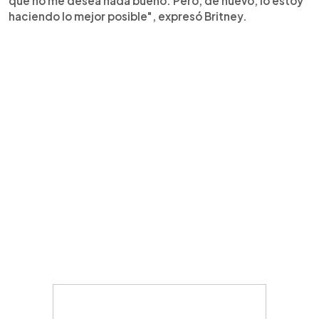
que no me desea nada bueno. Pero, de nuevo, lo estoy
haciendo lo mejor posible", expresó Britney.