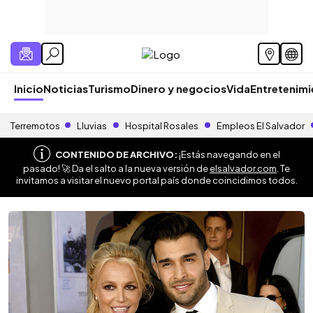
Inicio
Noticias
Turismo
Dinero y negocios
Vida
Entretenim
Terremotos
Lluvias
Hospital Rosales
Empleos El Salvador
CONTENIDO DE ARCHIVO:
¡Estás navegando en el
pasado! 🚀 Da el salto a la nueva versión de
elsalvador.com
. Te
invitamos a visitar el nuevo portal país donde coincidimos todos.