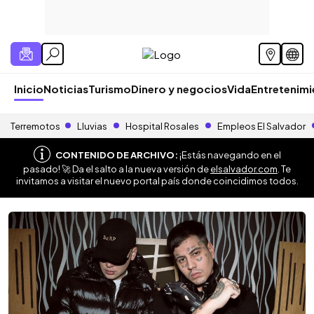
Inicio
Noticias
Turismo
Dinero y negocios
Vida
Entretenim
Terremotos
Lluvias
Hospital Rosales
Empleos El Salvador
CONTENIDO DE ARCHIVO:
¡Estás navegando en el
pasado! 🚀 Da el salto a la nueva versión de
elsalvador.com
. Te
invitamos a visitar el nuevo portal país donde coincidimos todos.