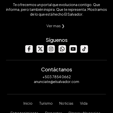
Te ofrecemos un portal que evoluciona contigo. Que
informa, pero también inspira. Que te representa. Mostramos
de lo que está hecho El Salvador.
Ver mas ❯
Síguenos
Contáctanos
+503 7854 0662
anunciate@elsalvador.com
Inicio
Turismo
Noticias
Vida
Entretenimiento
Deportes
Dinero y Negocios