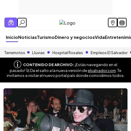
Inicio
Noticias
Turismo
Dinero y negocios
Vida
Entretenim
Terremotos
Lluvias
Hospital Rosales
Empleos El Salvador
CONTENIDO DE ARCHIVO:
¡Estás navegando en el
pasado! 🚀 Da el salto a la nueva versión de
elsalvador.com
. Te
invitamos a visitar el nuevo portal país donde coincidimos todos.